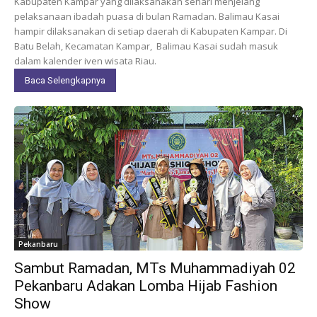
Kabupaten Kampar yang dilaksanakan sehari menjelang
pelaksanaan ibadah puasa di bulan Ramadan. Balimau Kasai
hampir dilaksanakan di setiap daerah di Kabupaten Kampar. Di
Batu Belah, Kecamatan Kampar, Balimau Kasai sudah masuk
dalam kalender iven wisata Riau.
Baca Selengkapnya
Pekanbaru
Sambut Ramadan, MTs Muhammadiyah 02
Pekanbaru Adakan Lomba Hijab Fashion
Show