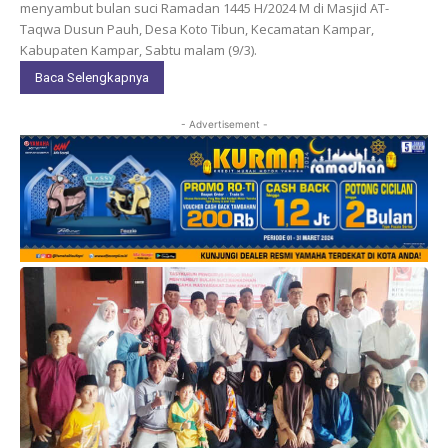
menyambut bulan suci Ramadan 1445 H/2024 M di Masjid AT-
Taqwa Dusun Pauh, Desa Koto Tibun, Kecamatan Kampar,
Kabupaten Kampar, Sabtu malam (9/3).
Baca Selengkapnya
- Advertisement -