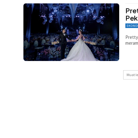
Pre
Pek
EKONO
Pretty
merama
Muat l