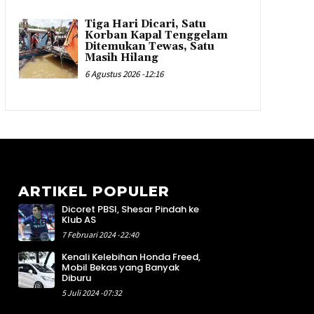
Tiga Hari Dicari, Satu
Korban Kapal Tenggelam
Ditemukan Tewas, Satu
Masih Hilang
6 Agustus 2026 -12:16
ARTIKEL POPULER
Dicoret PBSI, Shesar Pindah ke
9
Klub AS
1
7 Februari 2024 -22:40
2
Kenali Kelebihan Honda Freed,
2
Mobil Bekas yang Banyak
1
Diburu
3
5 Juli 2024 -07:32