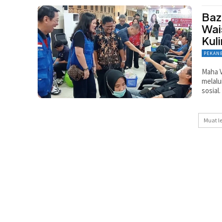
Baz
Wai
Kul
PEKAN
Maha 
melalu
sosial.
Muat l