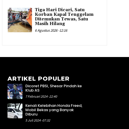
Tiga Hari Dicari, Satu
Korban Kapal Tenggelam
Ditemukan Tewas, Satu
Masih Hilang
6 Agustus 2026 -12:16
ARTIKEL POPULER
Dicoret PBSI, Shesar Pindah ke
8
Klub AS
4
7 Februari 2024 -22:40
5
Kenali Kelebihan Honda Freed,
4
Mobil Bekas yang Banyak
4
Diburu
1
5 Juli 2024 -07:32