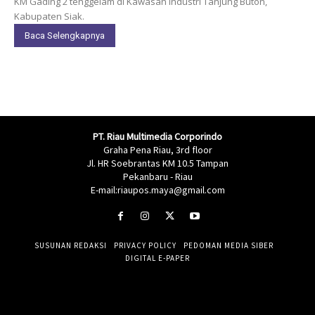
KM Gading 2 tenggelam di Kawasan Industri Tanjung Buton,
Kabupaten Siak.
Baca Selengkapnya
PT. Riau Multimedia Corporindo
Graha Pena Riau, 3rd floor
Jl. HR Soebrantas KM 10.5 Tampan
Pekanbaru - Riau
E-mail:riaupos.maya@gmail.com
SUSUNAN REDAKSI
PRIVACY POLICY
PEDOMAN MEDIA SIBER
DIGITAL E-PAPER