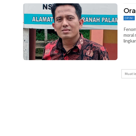
Ora
OPINI
Fenome
moral 
lingka
Muat l