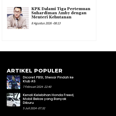
KPK Dalami Tiga Pertemuan
Suhardiman Amby dengan
Menteri Kehutanan
8 Agustus 2026 -08:13
ARTIKEL POPULER
Dicoret PBSI, Shesar Pindah ke
7
Klub AS
8
7 Februari 2024 -22:40
1
Kenali Kelebihan Honda Freed,
7
Mobil Bekas yang Banyak
8
Diburu
2
5 Juli 2024 -07:32