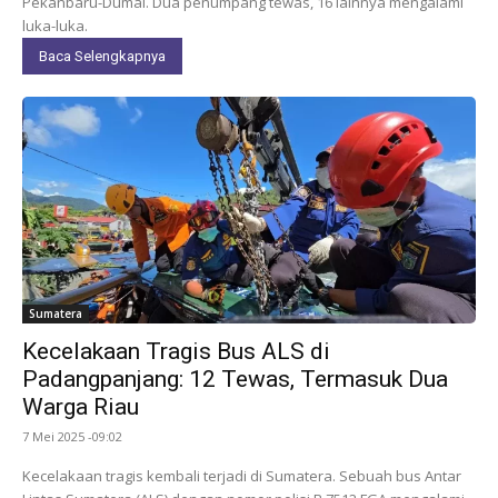
Pekanbaru-Dumai. Dua penumpang tewas, 16 lainnya mengalami
luka-luka.
Baca Selengkapnya
Sumatera
Kecelakaan Tragis Bus ALS di
Padangpanjang: 12 Tewas, Termasuk Dua
Warga Riau
7 Mei 2025 -09:02
Kecelakaan tragis kembali terjadi di Sumatera. Sebuah bus Antar