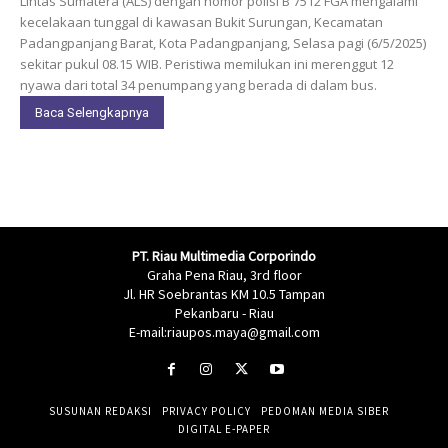
Lintas Sumatera (ALS) dengan nomor polisi B 7512 FGA mengalami
kecelakaan tunggal di kawasan Bukit Surungan, Kecamatan
Padangpanjang Barat, Kota Padangpanjang, Selasa pagi (6/5/2025)
sekitar pukul 08.15 WIB. Peristiwa memilukan ini merenggut 12
nyawa dari total 34 penumpang yang berada di dalam bus.
Baca Selengkapnya
PT. Riau Multimedia Corporindo
Graha Pena Riau, 3rd floor
Jl. HR Soebrantas KM 10.5 Tampan
Pekanbaru - Riau
E-mail:riaupos.maya@gmail.com
SUSUNAN REDAKSI
PRIVACY POLICY
PEDOMAN MEDIA SIBER
DIGITAL E-PAPER