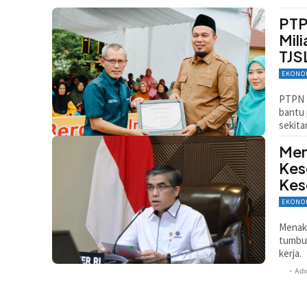
PTP
Mil
TJS
EKONO
PTPN I
bantu 
sekitar
Men
Kes
Kes
EKONO
Menake
tumbuh
kerja.
- Adv