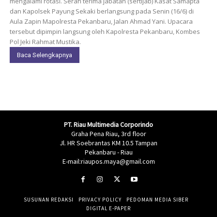
mengalami rotasi. Serah terima jabatan (sertijab) Kasat Samapta
dan Kapolsek Payung Sekaki berlangsung pada Senin (16/6) di
Aula Zapin Mapolresta Pekanbaru, Jalan Ahmad Yani. Upacara
tersebut dipimpin langsung oleh Kapolresta Pekanbaru, Kombes
Pol Jeki Rahmat Mustika.
Baca Selengkapnya
PT. Riau Multimedia Corporindo
Graha Pena Riau, 3rd floor
Jl. HR Soebrantas KM 10.5 Tampan
Pekanbaru - Riau
E-mail:riaupos.maya@gmail.com
SUSUNAN REDAKSI
PRIVACY POLICY
PEDOMAN MEDIA SIBER
DIGITAL E-PAPER