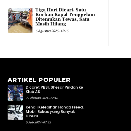
Tiga Hari Dicari, Satu
Korban Kapal Tenggelam
Ditemukan Tewas, Satu
Masih Hilang
6 Agustus 2026 -12:16
ARTIKEL POPULER
Dicoret PBSI, Shesar Pindah ke
3
Klub AS
1
7 Februari 2024 -22:40
3
Kenali Kelebihan Honda Freed,
2
Mobil Bekas yang Banyak
3
Diburu
0
5 Juli 2024 -07:32