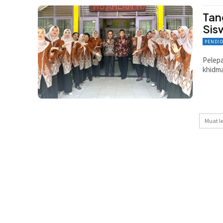
Tan
Sis
PENDI
Pelepa
khidma
Muat l