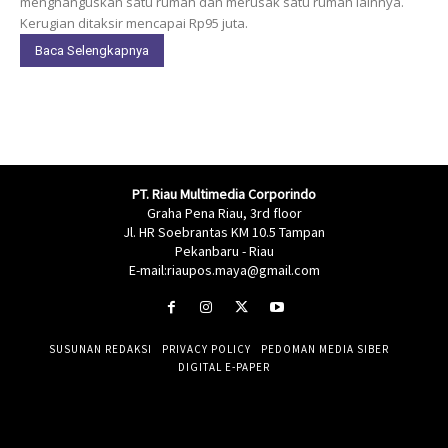
menghanguskan satu rumah dan merusak satu rumah lainnya.
Kerugian ditaksir mencapai Rp95 juta.
Baca Selengkapnya
PT. Riau Multimedia Corporindo
Graha Pena Riau, 3rd floor
Jl. HR Soebrantas KM 10.5 Tampan
Pekanbaru - Riau
E-mail:riaupos.maya@gmail.com
SUSUNAN REDAKSI
PRIVACY POLICY
PEDOMAN MEDIA SIBER
DIGITAL E-PAPER