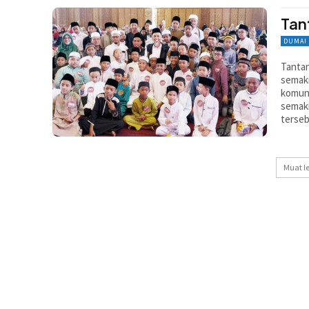
Tan
DUMAI
Tantan
semak
komuni
semaki
terseb
Muat l