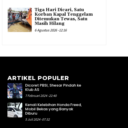
Tiga Hari Dicari, Satu
Korban Kapal Tenggelam
Ditemukan Tewas, Satu
Masih Hilang
6 Agustus 2026 -12:16
ARTIKEL POPULER
Dicoret PBSI, Shesar Pindah ke
2
Klub AS
4
7 Februari 2024 -22:40
4
Kenali Kelebihan Honda Freed,
6
Mobil Bekas yang Banyak
8
Diburu
1
5 Juli 2024 -07:32