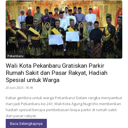
Pekanbaru
Wali Kota Pekanbaru Gratiskan Parkir
Rumah Sakit dan Pasar Rakyat, Hadiah
Spesial untuk Warga
20 Juni 2025 -18:49
Kabar gembira untuk warga Pekanbaru! Dalam rangka menyambut
Hari Jadi Pekanbaru ke-241, Wali Kota Agung Nugroho memberikan
hadiah spesial berupa pembebasan biaya parkir di rumah sakit
dan pasar rakyat.
Baca Selengkapnya