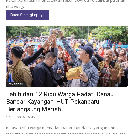
Pekanbaru resmi mencatatkan rekor MURI dan disambut puluhan
ribu warga.
Baca Selengkapnya
Pekanbaru
Lebih dari 12 Ribu Warga Padati Danau
Bandar Kayangan, HUT Pekanbaru
Berlangsung Meriah
17 Juni 2026 -08:45
Belasan ribu warga memadati Danau Bandar Kayangan untuk
mengikuti jalan sehat dan senam sehat dalam rangka HUT ke-242