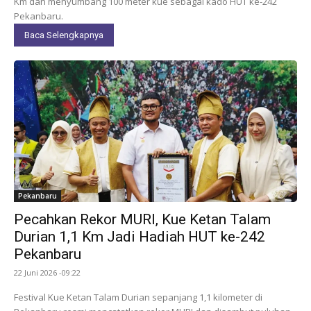
Km dan menyumbang 100 meter kue sebagai kado HUT ke-242
Pekanbaru.
Baca Selengkapnya
Pekanbaru
Pecahkan Rekor MURI, Kue Ketan Talam
Durian 1,1 Km Jadi Hadiah HUT ke-242
Pekanbaru
22 Juni 2026 -09:22
Festival Kue Ketan Talam Durian sepanjang 1,1 kilometer di