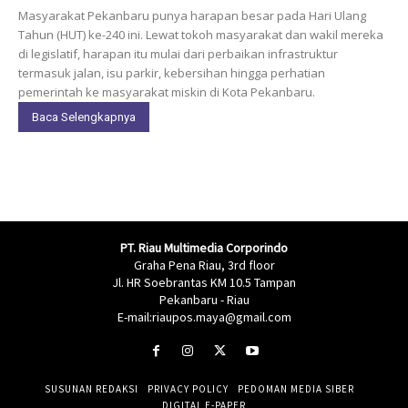
Masyarakat Pekanbaru punya harapan besar pada Hari Ulang
Tahun (HUT) ke-240 ini. Lewat tokoh masyarakat dan wakil mereka
di legislatif, harapan itu mulai dari perbaikan infrastruktur
termasuk jalan, isu parkir, kebersihan hingga perhatian
pemerintah ke masyarakat miskin di Kota Pekanbaru.
Baca Selengkapnya
PT. Riau Multimedia Corporindo
Graha Pena Riau, 3rd floor
Jl. HR Soebrantas KM 10.5 Tampan
Pekanbaru - Riau
E-mail:riaupos.maya@gmail.com
SUSUNAN REDAKSI
PRIVACY POLICY
PEDOMAN MEDIA SIBER
DIGITAL E-PAPER