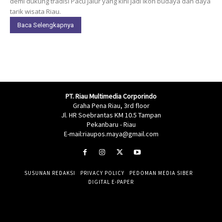
demi dukung tradisi Pacu Jalur yang kini jadi ikon budaya dan daya
tarik wisata Riau.
Baca Selengkapnya
PT. Riau Multimedia Corporindo
Graha Pena Riau, 3rd floor
Jl. HR Soebrantas KM 10.5 Tampan
Pekanbaru - Riau
E-mail:riaupos.maya@gmail.com
SUSUNAN REDAKSI
PRIVACY POLICY
PEDOMAN MEDIA SIBER
DIGITAL E-PAPER