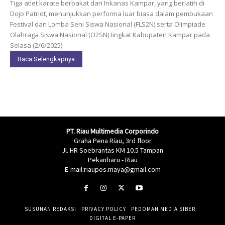
Tiga atlet karate berbakat dari Inkanas Kampar, yang berlatih di
Dojo Patriot, menunjukkan performa luar biasa dalam pembukaan
Festival dan Lomba Seni Siswa Nasional (FLS2N) serta Olimpiade
Olahraga Siswa Nasional (O2SN) tingkat Kabupaten Kampar pada
Selasa (2/6/2025).
Baca Selengkapnya
PT. Riau Multimedia Corporindo
Graha Pena Riau, 3rd floor
Jl. HR Soebrantas KM 10.5 Tampan
Pekanbaru - Riau
E-mail:riaupos.maya@gmail.com
SUSUNAN REDAKSI
PRIVACY POLICY
PEDOMAN MEDIA SIBER
DIGITAL E-PAPER