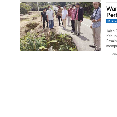
War
Per
PELAL
Jalan
Kabupa
Pasaln
mempr
- Adv