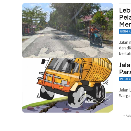
Leb
Pel
Mem
BENGK
Jalan 
dan di
bertah
Jal
Par
PELAL
Jalan 
Warga 
- Adv