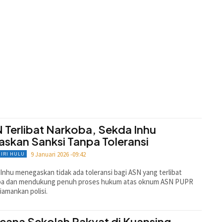
 Terlibat Narkoba, Sekda Inhu
askan Sanksi Tanpa Toleransi
9 Januari 2026 -09:42
GIRI HULU
Inhu menegaskan tidak ada toleransi bagi ASN yang terlibat
ba dan mendukung penuh proses hukum atas oknum ASN PUPR
iamankan polisi.
cana Sekolah Rakyat di Kuansing