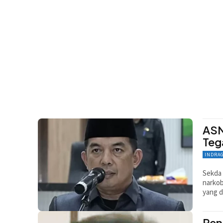
ASN
Teg
INDRA
Sekda 
narko
yang d
Ren