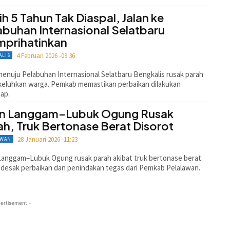
ih 5 Tahun Tak Diaspal, Jalan ke
abuhan Internasional Selatbaru
prihatinkan
4 Februari 2026 -09:36
ALIS
menuju Pelabuhan Internasional Selatbaru Bengkalis rusak parah
keluhkan warga. Pemkab memastikan perbaikan dilakukan
ap.
an Langgam–Lubuk Ogung Rusak
ah, Truk Bertonase Berat Disorot
28 Januari 2026 -11:23
AWAN
Langgam–Lubuk Ogung rusak parah akibat truk bertonase berat.
desak perbaikan dan penindakan tegas dari Pemkab Pelalawan.
ertisement -