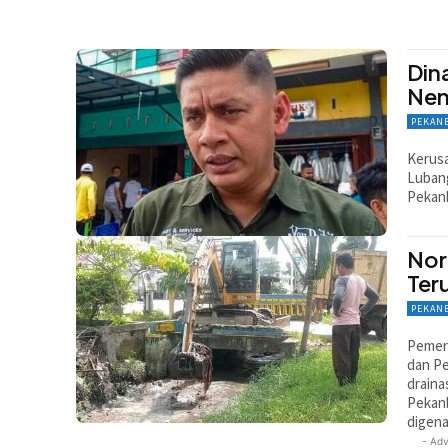
Din
Nen
PEKAN
Kerusa
Lubang
Pekanb
Nor
Ter
PEKAN
Pemer
dan P
draina
Pekanb
digena
- Adv