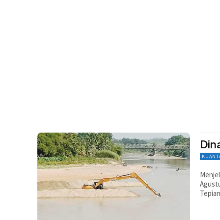
Din
KUANT
Menjel
Agustu
Tepian