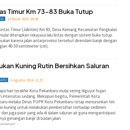
tas Timur Km 73-83 Buka Tutup
13 Maret 2025 -09:40
NAL
Lintas Timur (Jalintim) Km 83, Desa Kemang Kecamatan Pangkalan
mulai diterapkan rekayasa lalu lintas dengan sistem buka tutup.
lakukan karena jalan antarprovinsi tersebut direndam banjir dengan
gian 40-50 sentimeter (cm).
ukan Kuning Rutin Bersihkan Saluran
6 Agustus 2024 -11:25
BARU
pa hari terakhir Kota Pekanbaru mulai sering diguyur hujan
 intensitas sedang. Meksipun begitu, Pemerintah Kota
baru melalui Dinas PUPR Kota Pekanbaru tetap menurunkan tim
an kuning untuk melakukan pembersihan terhadap sedimen
 dan juga pasir yang ada di dalam saluran air guna mengantisipasi
inya genangan banjir di badan jalan.
ertisement -