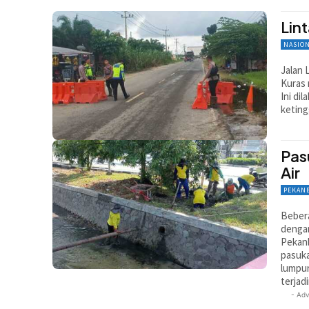
Lin
NASIO
Jalan 
Kuras 
Ini di
keting
Pas
Air
PEKAN
Bebera
dengan
Pekan
pasuk
lumpur
terjad
- Adv