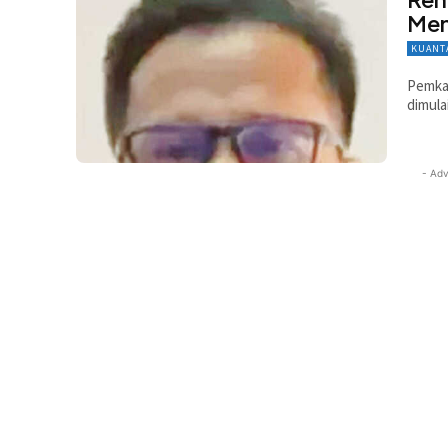
Men
KUANT
Pemkab
dimula
- Adv