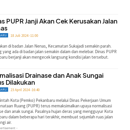
as PUPR Janji Akan Cek Kerusakan Jalan
as
18 Juli 2024 -11:00
BARU
kan di badan Jalan Nenas, Kecamatan Sukajadi semakin parah.
 yang ada di badan jalan semakin dalam dan melebar. Dinas PUPR
aru berjanji akan mengecek langsung kondisi jalan tersebut.
malisasi Drainase dan Anak Sungai
us Dilakukan
23 April 2024 -16:40
BARU
intah Kota (Pemko) Pekanbaru melalui Dinas Pekerjaan Umum
enataan Ruang (PUPR) terus memaksimalkan upaya normalisasi
se dan anak sungai. Pasalnya hujan deras yang mengguyur Kota
aru dalam beberapa hari terakhir, membuat sejumlah ruas jalan
ngi air.
ertisement -