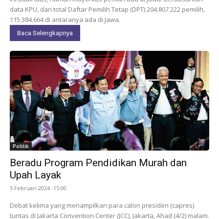
data KPU, dari total Daftar Pemilih Tetap (DPT) 204.807.222 pemilih,
115.384.664 di antaranya ada di Jawa.
Baca Selengkapnya
Politik
Beradu Program Pendidikan Murah dan
Upah Layak
5 Februari 2024 -15:00
Debat kelima yang menampilkan para calon presiden (capres)
tuntas di Jakarta Convention Center (JCC), Jakarta, Ahad (4/2) malam.