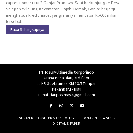
capres nomor urut 3 Ganjar Pranowo. Saat berkunjung ke Desa
Selepan Wilalung, Kecamatan Gajah, Demak, Ganjar berjanji
menghapus kredit macet yang nilainya mencapai Rp600 miliar
tersebut.
Baca Selengkapnya
PT. Riau Multimedia Corporindo
Graha Pena Riau, 3rd floor
Jl. HR Soebrantas KM 10.5 Tampan
Pekanbaru - Riau
E-mail:riaupos.maya@gmail.com
SUSUNAN REDAKSI
PRIVACY POLICY
PEDOMAN MEDIA SIBER
DIGITAL E-PAPER