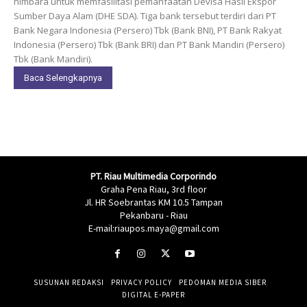
himbara untuk memfasilitasi pemanfaatan Devisa Hasil Ekspor
Sumber Daya Alam (DHE SDA). Tiga bank tersebut terdiri dari PT
Bank Negara Indonesia (Persero) Tbk (Bank BNI), PT Bank Rakyat
Indonesia (Persero) Tbk (Bank BRI) dan PT Bank Mandiri (Persero)
Tbk (Bank Mandiri).
Baca Selengkapnya
PT. Riau Multimedia Corporindo
Graha Pena Riau, 3rd floor
Jl. HR Soebrantas KM 10.5 Tampan
Pekanbaru - Riau
E-mail:riaupos.maya@gmail.com
SUSUNAN REDAKSI
PRIVACY POLICY
PEDOMAN MEDIA SIBER
DIGITAL E-PAPER