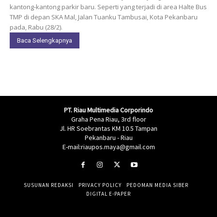
kantong-kantong parkir baru. Seperti yang terjadi di area Halte Bus
TMP di depan SKA Mal, Jalan Tuanku Tambusai, Kota Pekanbaru
pada, Rabu (28/2).
Baca Selengkapnya
PT. Riau Multimedia Corporindo
Graha Pena Riau, 3rd floor
Jl. HR Soebrantas KM 10.5 Tampan
Pekanbaru - Riau
E-mail:riaupos.maya@gmail.com
SUSUNAN REDAKSI
PRIVACY POLICY
PEDOMAN MEDIA SIBER
DIGITAL E-PAPER