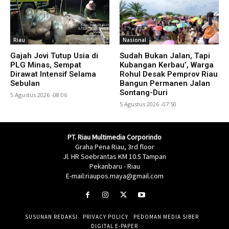
Riau
Nasional
Gajah Jovi Tutup Usia di
Sudah Bukan Jalan, Tapi
PLG Minas, Sempat
Kubangan Kerbau’, Warga
Dirawat Intensif Selama
Rohul Desak Pemprov Riau
Sebulan
Bangun Permanen Jalan
Sontang-Duri
5 Agustus 2026 -08:06
5 Agustus 2026 -07:50
PT. Riau Multimedia Corporindo
Graha Pena Riau, 3rd floor
Jl. HR Soebrantas KM 10.5 Tampan
Pekanbaru - Riau
E-mail:riaupos.maya@gmail.com
SUSUNAN REDAKSI
PRIVACY POLICY
PEDOMAN MEDIA SIBER
DIGITAL E-PAPER