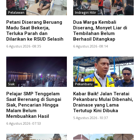
Pelalawan
Indragiri Hilir
Petani Diserang Beruang
Dua Warga Kembali
Madu Saat Bekerja,
Diserang, Monyet Liar di
Terluka Parah dan
Tembilahan Belum
Dilarikan ke RSUD Selasih
Berhasil Ditangkap
6 Agustus 2026 -08:35
6 Agustus 2026 -08:14
Siak
Pekanbaru
Pelajar SMP Tenggelam
Kabar Baik! Jalan Teratai
Saat Berenang di Sungai
Pekanbaru Mulai Dibenahi,
Siak, Pencarian Hingga
Drainase yang Lama
Malam Belum
Tertutup Kini Dibuka
Membuahkan Hasil
5 Agustus 2026 -10:37
6 Agustus 2026 -07:53