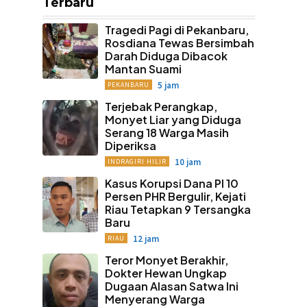
Terbaru
Tragedi Pagi di Pekanbaru,
Rosdiana Tewas Bersimbah
Darah Diduga Dibacok
Mantan Suami
5 jam
PEKANBARU
Terjebak Perangkap,
Monyet Liar yang Diduga
Serang 18 Warga Masih
Diperiksa
10 jam
INDRAGIRI HILIR
Kasus Korupsi Dana PI 10
Persen PHR Bergulir, Kejati
Riau Tetapkan 9 Tersangka
Baru
12 jam
RIAU
Teror Monyet Berakhir,
Dokter Hewan Ungkap
Dugaan Alasan Satwa Ini
Menyerang Warga