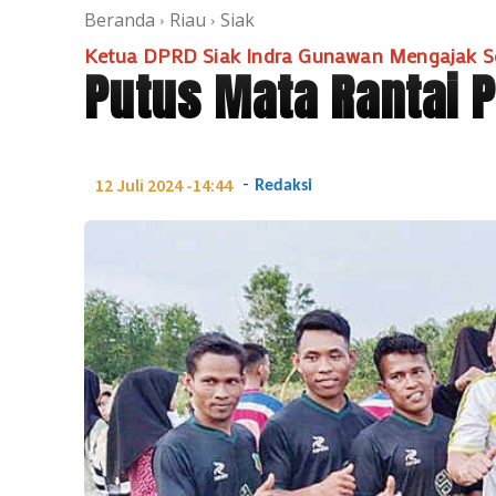
Beranda
Riau
Siak
Ketua DPRD Siak Indra Gunawan Mengajak S
Putus Mata Rantai 
-
12 Juli 2024 -14:44
Redaksi