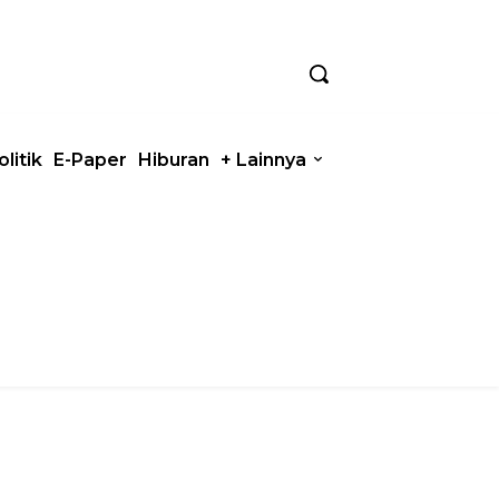
olitik
E-Paper
Hiburan
+ Lainnya