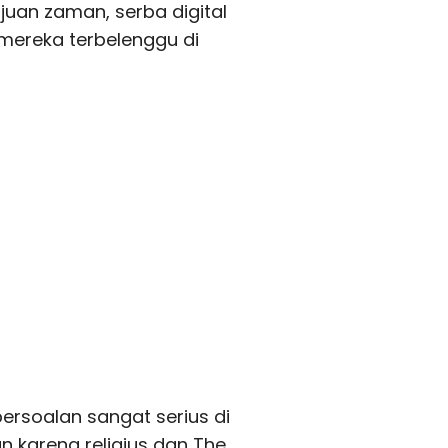
ajuan zaman, serba digital
 mereka terbelenggu di
rsoalan sangat serius di
 karena religius dan The