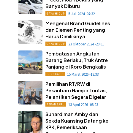
Banyak Diburu
5 Juli 2024 -07:32
GAYA HIDUP
Mengenal Brand Guidelines
dan Elemen Penting yang
Harus Dimilikinya
23 Oktober 2024 -20:01
GAYA HIDUP
Pembatasan Angkutan
Barang Berlaku, Truk Antre
Panjang di Roro Bengkalis
15 Maret 2026 -12:33
BENGKALIS
Pemilihan RT/RW di
Pekanbaru Hampir Tuntas,
Pelantikan Segera Digelar
13 April 2026 -08:23
PEKANBARU
Suhardiman Amby dan
Sekda Kuansing Datang ke
KPK, Pemeriksaan