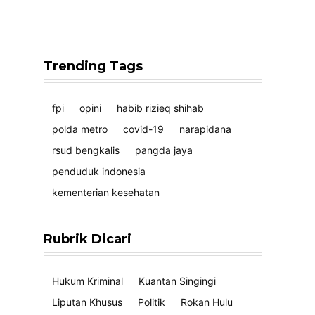
Trending Tags
fpi
opini
habib rizieq shihab
polda metro
covid-19
narapidana
rsud bengkalis
pangda jaya
penduduk indonesia
kementerian kesehatan
Rubrik Dicari
Hukum Kriminal
Kuantan Singingi
Liputan Khusus
Politik
Rokan Hulu