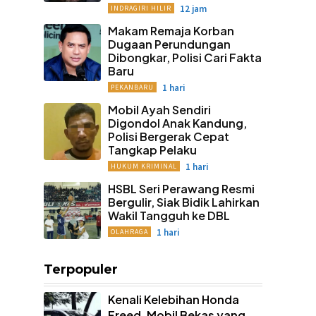
12 jam
INDRAGIRI HILIR
Makam Remaja Korban
Dugaan Perundungan
Dibongkar, Polisi Cari Fakta
Baru
1 hari
PEKANBARU
Mobil Ayah Sendiri
Digondol Anak Kandung,
Polisi Bergerak Cepat
Tangkap Pelaku
1 hari
HUKUM KRIMINAL
HSBL Seri Perawang Resmi
Bergulir, Siak Bidik Lahirkan
Wakil Tangguh ke DBL
1 hari
OLAHRAGA
Terpopuler
Kenali Kelebihan Honda
Freed, Mobil Bekas yang