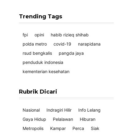
Trending Tags
fpi
opini
habib rizieq shihab
polda metro
covid-19
narapidana
rsud bengkalis
pangda jaya
penduduk indonesia
kementerian kesehatan
Rubrik Dicari
Nasional
Indragiri Hilir
Info Lelang
Gaya Hidup
Pelalawan
Hiburan
Metropolis
Kampar
Perca
Siak