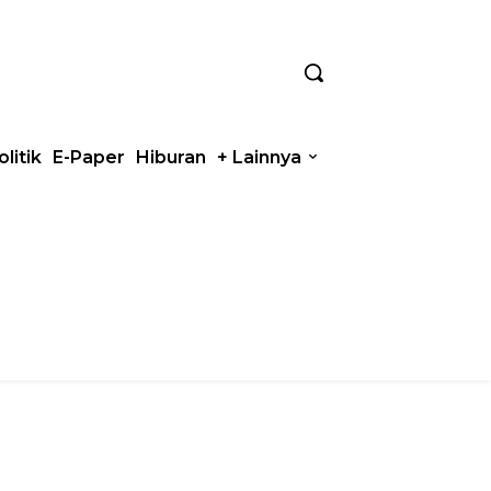
olitik
E-Paper
Hiburan
+ Lainnya