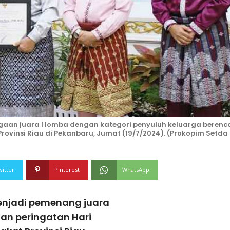
aan juara I lomba dengan kategori penyuluh keluarga beren
rovinsi Riau di Pekanbaru, Jumat (19/7/2024). (Prokopim Setda
witter
Pinterest
WhatsApp
enjadi pemenang juara
an peringatan Hari