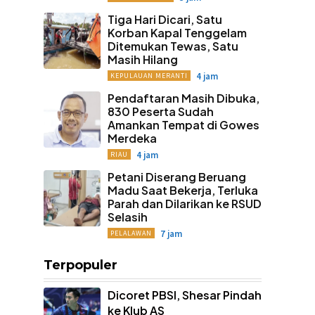
Tiga Hari Dicari, Satu
Korban Kapal Tenggelam
Ditemukan Tewas, Satu
Masih Hilang
4 jam
KEPULAUAN MERANTI
Pendaftaran Masih Dibuka,
830 Peserta Sudah
Amankan Tempat di Gowes
Merdeka
4 jam
RIAU
Petani Diserang Beruang
Madu Saat Bekerja, Terluka
Parah dan Dilarikan ke RSUD
Selasih
7 jam
PELALAWAN
Terpopuler
Dicoret PBSI, Shesar Pindah
ke Klub AS