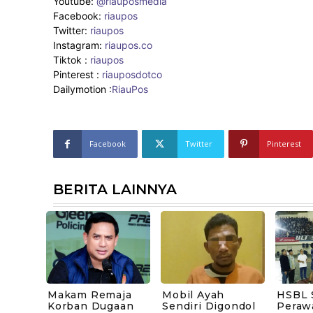
Youtube:
@riauposmedia
Facebook:
riaupos
Twitter:
riaupos
Instagram:
riaupos.co
Tiktok :
riaupos
Pinterest :
riauposdotco
Dailymotion :
RiauPos
Facebook
Twitter
Pinterest
BERITA LAINNYA
Makam Remaja
Mobil Ayah
HSBL 
Korban Dugaan
Sendiri Digondol
Peraw