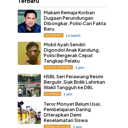
Terbaru
Makam Remaja Korban
Dugaan Perundungan
Dibongkar, Polisi Cari Fakta
Baru
12 menit
PEKANBARU
Mobil Ayah Sendiri
Digondol Anak Kandung,
Polisi Bergerak Cepat
Tangkap Pelaku
2 jam
HUKUM KRIMINAL
HSBL Seri Perawang Resmi
Bergulir, Siak Bidik Lahirkan
Wakil Tangguh ke DBL
3 jam
OLAHRAGA
Teror Monyet Belum Usai,
Pembelajaran Daring
Diterapkan Demi
Keselamatan Siswa
3 jam
INDRAGIRI HILIR