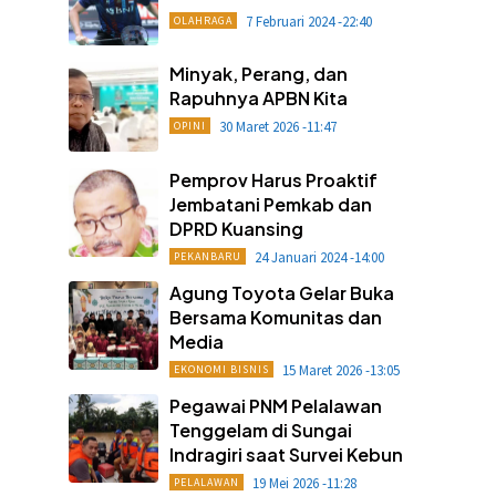
7 Februari 2024 -22:40
OLAHRAGA
Minyak, Perang, dan
Rapuhnya APBN Kita
30 Maret 2026 -11:47
OPINI
Pemprov Harus Proaktif
Jembatani Pemkab dan
DPRD Kuansing
24 Januari 2024 -14:00
PEKANBARU
Agung Toyota Gelar Buka
Bersama Komunitas dan
Media
15 Maret 2026 -13:05
EKONOMI BISNIS
Pegawai PNM Pelalawan
Tenggelam di Sungai
Indragiri saat Survei Kebun
19 Mei 2026 -11:28
PELALAWAN