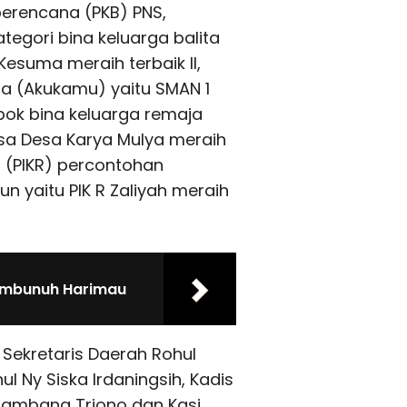
berencana (PKB) PNS,
ategori bina keluarga balita
esuma meraih terbaik II,
a (Akukamu) yaitu SMAN 1
pok bina keluarga remaja
sa Desa Karya Mulya meraih
ja (PIKR) percontohan
n yaitu PIK R Zaliyah meraih
embunuh Harimau
Sekretaris Daerah Rohul
 Ny Siska Irdaningsih, Kadis
Bambang Triono dan Kasi