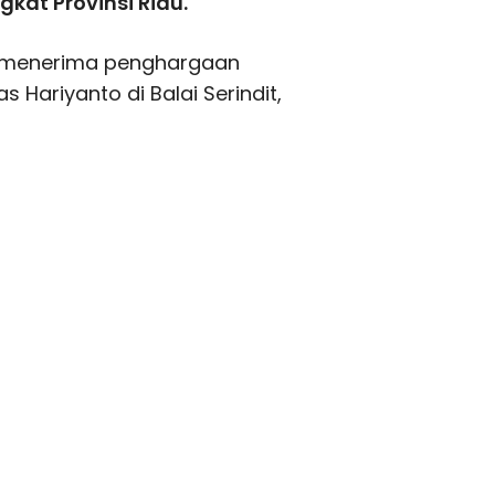
kat Provinsi Riau.
an menerima penghargaan
s Hariyanto di Balai Serindit,