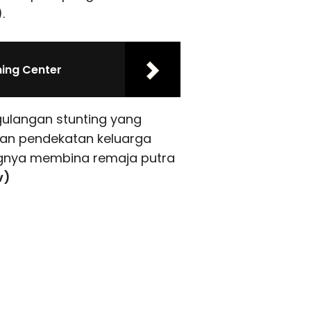
.
ning Center
ulangan stunting yang
dan pendekatan keluarga
nya membina remaja putra
v)