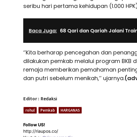
seribu hari pertama kehidupan (1.000 HPK)
Baca Juga:
68 Qari dan Qariah Jalani Trai
‘’Kita berharap pencegahan dan penangg
dilakukan pemkab melalui program BKB 
remaja memberikan pemahaman penting
dan putri sebelum menikah,’’ ujarnya.
(ad
Editor :
Redaksi
rohul
Pemkab
HARGANAS
Follow US!
http://riaupos.co/