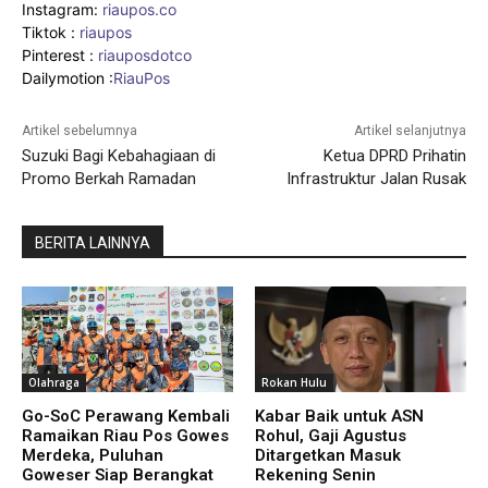
Instagram:
riaupos.co
Tiktok :
riaupos
Pinterest :
riauposdotco
Dailymotion :
RiauPos
Artikel sebelumnya
Artikel selanjutnya
Suzuki Bagi Kebahagiaan di
Ketua DPRD Prihatin
Promo Berkah Ramadan
Infrastruktur Jalan Rusak
BERITA LAINNYA
Olahraga
Rokan Hulu
Go-SoC Perawang Kembali
Kabar Baik untuk ASN
Ramaikan Riau Pos Gowes
Rohul, Gaji Agustus
Merdeka, Puluhan
Ditargetkan Masuk
Goweser Siap Berangkat
Rekening Senin