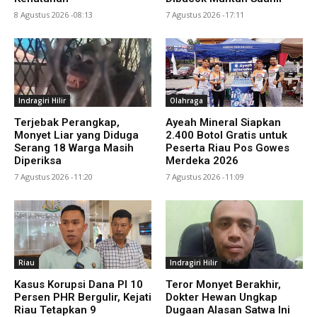
8 Agustus 2026 -08:13
7 Agustus 2026 -17:11
Indragiri Hilir
Olahraga
Terjebak Perangkap,
Ayeah Mineral Siapkan
Monyet Liar yang Diduga
2.400 Botol Gratis untuk
Serang 18 Warga Masih
Peserta Riau Pos Gowes
Diperiksa
Merdeka 2026
7 Agustus 2026 -11:20
7 Agustus 2026 -11:09
Riau
Indragiri Hilir
Kasus Korupsi Dana PI 10
Teror Monyet Berakhir,
Persen PHR Bergulir, Kejati
Dokter Hewan Ungkap
Riau Tetapkan 9
Dugaan Alasan Satwa Ini