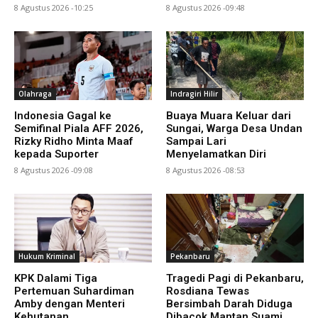
8 Agustus 2026 -10:25
8 Agustus 2026 -09:48
Olahraga
Indragiri Hilir
Indonesia Gagal ke
Buaya Muara Keluar dari
Semifinal Piala AFF 2026,
Sungai, Warga Desa Undan
Rizky Ridho Minta Maaf
Sampai Lari
kepada Suporter
Menyelamatkan Diri
8 Agustus 2026 -09:08
8 Agustus 2026 -08:53
Hukum Kriminal
Pekanbaru
KPK Dalami Tiga
Tragedi Pagi di Pekanbaru,
Pertemuan Suhardiman
Rosdiana Tewas
Amby dengan Menteri
Bersimbah Darah Diduga
Kehutanan
Dibacok Mantan Suami