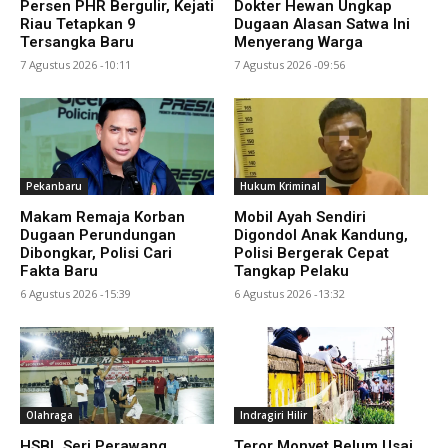
Persen PHR Bergulir, Kejati
Dokter Hewan Ungkap
Riau Tetapkan 9
Dugaan Alasan Satwa Ini
Tersangka Baru
Menyerang Warga
7 Agustus 2026 -10:11
7 Agustus 2026 -09:56
Pekanbaru
Hukum Kriminal
Makam Remaja Korban
Mobil Ayah Sendiri
Dugaan Perundungan
Digondol Anak Kandung,
Dibongkar, Polisi Cari
Polisi Bergerak Cepat
Fakta Baru
Tangkap Pelaku
6 Agustus 2026 -15:39
6 Agustus 2026 -13:32
Olahraga
Indragiri Hilir
HSBL Seri Perawang
Teror Monyet Belum Usai,