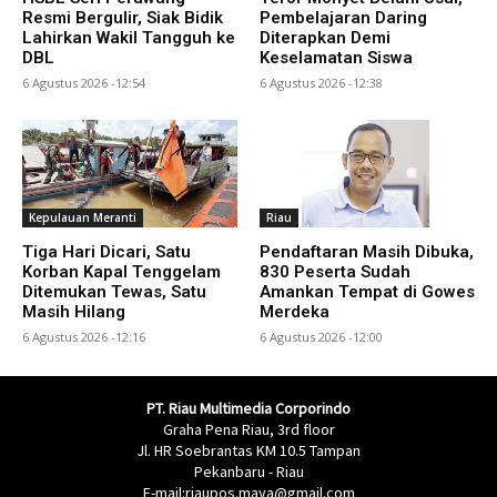
Resmi Bergulir, Siak Bidik
Pembelajaran Daring
Lahirkan Wakil Tangguh ke
Diterapkan Demi
DBL
Keselamatan Siswa
6 Agustus 2026 -12:54
6 Agustus 2026 -12:38
Kepulauan Meranti
Riau
Tiga Hari Dicari, Satu
Pendaftaran Masih Dibuka,
Korban Kapal Tenggelam
830 Peserta Sudah
Ditemukan Tewas, Satu
Amankan Tempat di Gowes
Masih Hilang
Merdeka
6 Agustus 2026 -12:16
6 Agustus 2026 -12:00
PT. Riau Multimedia Corporindo
Graha Pena Riau, 3rd floor
Jl. HR Soebrantas KM 10.5 Tampan
Pekanbaru - Riau
E-mail:riaupos.maya@gmail.com