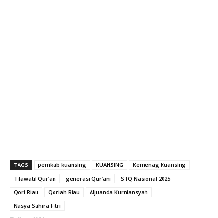
TAGS
pemkab kuansing
KUANSING
Kemenag Kuansing
Tilawatil Qur’an
generasi Qur’ani
STQ Nasional 2025
Qori Riau
Qoriah Riau
Aljuanda Kurniansyah
Nasya Sahira Fitri