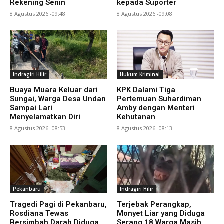
Rekening Senin
kepada Suporter
8 Agustus 2026 -09:48
8 Agustus 2026 -09:08
Indragiri Hilir
Hukum Kriminal
Buaya Muara Keluar dari
KPK Dalami Tiga
Sungai, Warga Desa Undan
Pertemuan Suhardiman
Sampai Lari
Amby dengan Menteri
Menyelamatkan Diri
Kehutanan
8 Agustus 2026 -08:53
8 Agustus 2026 -08:13
Pekanbaru
Indragiri Hilir
Tragedi Pagi di Pekanbaru,
Terjebak Perangkap,
Rosdiana Tewas
Monyet Liar yang Diduga
Bersimbah Darah Diduga
Serang 18 Warga Masih