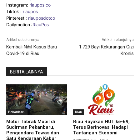
Instagram:
riaupos.co
Tiktok :
riaupos
Pinterest :
riauposdotco
Dailymotion :
RiauPos
Artikel sebelumnya
Artikel selanjutnya
Kembali Nihil Kasus Baru
1.729 Bayi Kekurangan Gizi
Covid-19 di Riau
Kronis
BERITA LAINNYA
Pekanbaru
Riau
Motor Tabrak Mobil di
Riau Rayakan HUT ke-69,
Sudirman Pekanbaru,
Terus Berinovasi Hadapi
Pengendara Tewas dan
Tantangan Ekonomi
Satu Kendaraan Kabur
9 Agustus 2026 -11:10