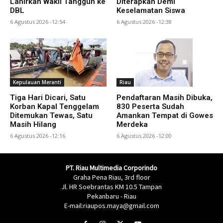
Lahirkan Wakil Tangguh ke
Diterapkan Demi
DBL
Keselamatan Siswa
6 Agustus 2026 -12:54
6 Agustus 2026 -12:38
Kepulauan Meranti
Riau
Tiga Hari Dicari, Satu
Pendaftaran Masih Dibuka,
Korban Kapal Tenggelam
830 Peserta Sudah
Ditemukan Tewas, Satu
Amankan Tempat di Gowes
Masih Hilang
Merdeka
6 Agustus 2026 -12:16
6 Agustus 2026 -12:00
PT. Riau Multimedia Corporindo
Graha Pena Riau, 3rd floor
Jl. HR Soebrantas KM 10.5 Tampan
Pekanbaru - Riau
E-mail:riaupos.maya@gmail.com