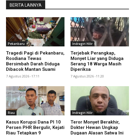
BERITA LAINNYA
Pekanbaru
Indragiri Hilir
Tragedi Pagi di Pekanbaru,
Terjebak Perangkap,
Rosdiana Tewas
Monyet Liar yang Diduga
Bersimbah Darah Diduga
Serang 18 Warga Masih
Dibacok Mantan Suami
Diperiksa
7 Agustus 2026 -17:11
7 Agustus 2026 -11:20
Riau
Indragiri Hilir
Kasus Korupsi Dana PI 10
Teror Monyet Berakhir,
Persen PHR Bergulir, Kejati
Dokter Hewan Ungkap
Riau Tetapkan 9
Dugaan Alasan Satwa Ini