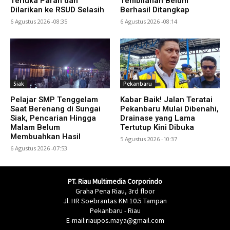
Terluka Parah dan
Tembilahan Belum
Dilarikan ke RSUD Selasih
Berhasil Ditangkap
6 Agustus 2026 -08:35
6 Agustus 2026 -08:14
Siak
Pekanbaru
Pelajar SMP Tenggelam
Kabar Baik! Jalan Teratai
Saat Berenang di Sungai
Pekanbaru Mulai Dibenahi,
Siak, Pencarian Hingga
Drainase yang Lama
Malam Belum
Tertutup Kini Dibuka
Membuahkan Hasil
5 Agustus 2026 -10:37
6 Agustus 2026 -07:53
PT. Riau Multimedia Corporindo
Graha Pena Riau, 3rd floor
Jl. HR Soebrantas KM 10.5 Tampan
Pekanbaru - Riau
E-mail:riaupos.maya@gmail.com