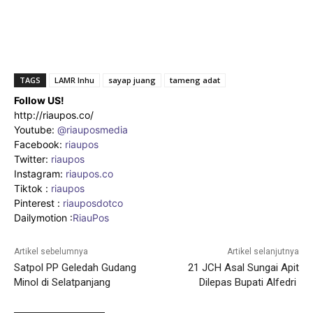
TAGS
LAMR Inhu
sayap juang
tameng adat
Follow US!
http://riaupos.co/
Youtube:
@riauposmedia
Facebook:
riaupos
Twitter:
riaupos
Instagram:
riaupos.co
Tiktok :
riaupos
Pinterest :
riauposdotco
Dailymotion :
RiauPos
Artikel sebelumnya
Artikel selanjutnya
Satpol PP Geledah Gudang
21 JCH Asal Sungai Apit
Minol di Selatpanjang
Dilepas Bupati Alfedri