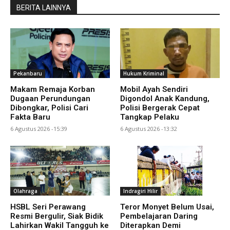
BERITA LAINNYA
Pekanbaru
Hukum Kriminal
Makam Remaja Korban
Mobil Ayah Sendiri
Dugaan Perundungan
Digondol Anak Kandung,
Dibongkar, Polisi Cari
Polisi Bergerak Cepat
Fakta Baru
Tangkap Pelaku
6 Agustus 2026 -15:39
6 Agustus 2026 -13:32
Olahraga
Indragiri Hilir
HSBL Seri Perawang
Teror Monyet Belum Usai,
Resmi Bergulir, Siak Bidik
Pembelajaran Daring
Lahirkan Wakil Tangguh ke
Diterapkan Demi