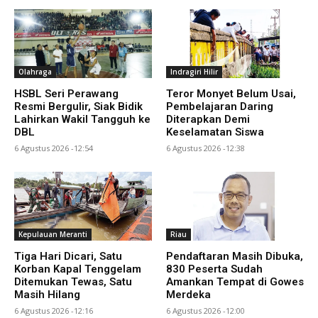
Olahraga
Indragiri Hilir
HSBL Seri Perawang
Teror Monyet Belum Usai,
Resmi Bergulir, Siak Bidik
Pembelajaran Daring
Lahirkan Wakil Tangguh ke
Diterapkan Demi
DBL
Keselamatan Siswa
6 Agustus 2026 -12:54
6 Agustus 2026 -12:38
Kepulauan Meranti
Riau
Tiga Hari Dicari, Satu
Pendaftaran Masih Dibuka,
Korban Kapal Tenggelam
830 Peserta Sudah
Ditemukan Tewas, Satu
Amankan Tempat di Gowes
Masih Hilang
Merdeka
6 Agustus 2026 -12:16
6 Agustus 2026 -12:00