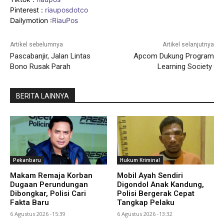
Pinterest :
riauposdotco
Dailymotion :
RiauPos
Artikel sebelumnya
Artikel selanjutnya
Pascabanjir, Jalan Lintas
Apcom Dukung Program
Bono Rusak Parah
Learning Society
BERITA LAINNYA
Pekanbaru
Hukum Kriminal
Makam Remaja Korban
Mobil Ayah Sendiri
Dugaan Perundungan
Digondol Anak Kandung,
Dibongkar, Polisi Cari
Polisi Bergerak Cepat
Fakta Baru
Tangkap Pelaku
6 Agustus 2026 -15:39
6 Agustus 2026 -13:32