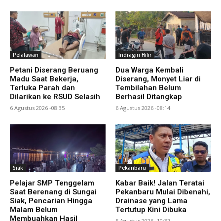
Pelalawan
Indragiri Hilir
Petani Diserang Beruang
Dua Warga Kembali
Madu Saat Bekerja,
Diserang, Monyet Liar di
Terluka Parah dan
Tembilahan Belum
Dilarikan ke RSUD Selasih
Berhasil Ditangkap
6 Agustus 2026 -08:35
6 Agustus 2026 -08:14
Siak
Pekanbaru
Pelajar SMP Tenggelam
Kabar Baik! Jalan Teratai
Saat Berenang di Sungai
Pekanbaru Mulai Dibenahi,
Siak, Pencarian Hingga
Drainase yang Lama
Malam Belum
Tertutup Kini Dibuka
Membuahkan Hasil
5 Agustus 2026 -10:37