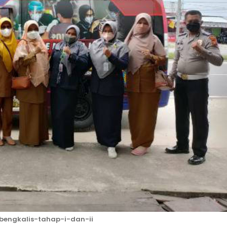
-bengkalis-tahap-i-dan-ii