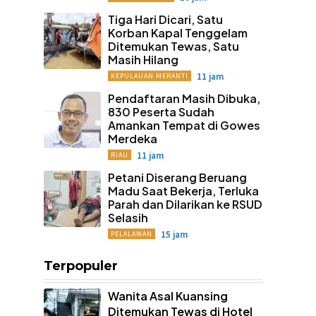
Tiga Hari Dicari, Satu
Korban Kapal Tenggelam
Ditemukan Tewas, Satu
Masih Hilang
11 jam
KEPULAUAN MERANTI
Pendaftaran Masih Dibuka,
830 Peserta Sudah
Amankan Tempat di Gowes
Merdeka
11 jam
RIAU
Petani Diserang Beruang
Madu Saat Bekerja, Terluka
Parah dan Dilarikan ke RSUD
Selasih
15 jam
PELALAWAN
Terpopuler
Wanita Asal Kuansing
Ditemukan Tewas di Hotel