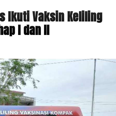
 Ikuti Vaksin Keliling
ap I dan II