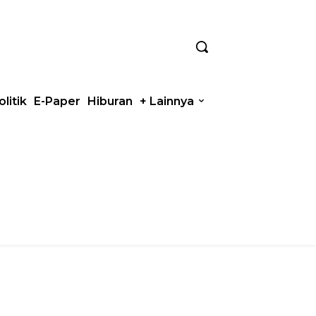
olitik
E-Paper
Hiburan
+ Lainnya