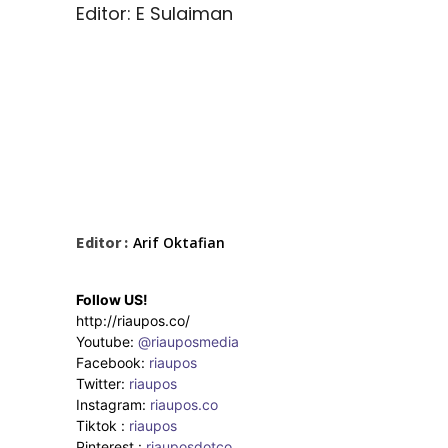
Editor: E Sulaiman
Editor :
Arif Oktafian
Follow US!
http://riaupos.co/
Youtube:
@riauposmedia
Facebook:
riaupos
Twitter:
riaupos
Instagram:
riaupos.co
Tiktok :
riaupos
Pinterest :
riauposdotco