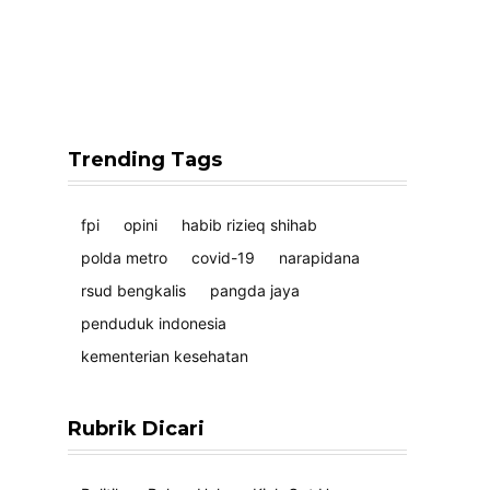
Trending Tags
fpi
opini
habib rizieq shihab
polda metro
covid-19
narapidana
rsud bengkalis
pangda jaya
penduduk indonesia
kementerian kesehatan
Rubrik Dicari