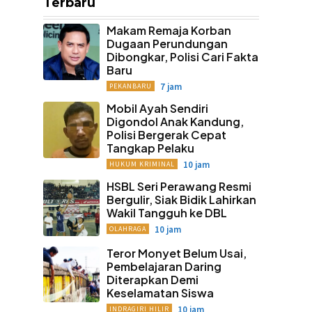
Terbaru
Makam Remaja Korban
Dugaan Perundungan
Dibongkar, Polisi Cari Fakta
Baru
7 jam
PEKANBARU
Mobil Ayah Sendiri
Digondol Anak Kandung,
Polisi Bergerak Cepat
Tangkap Pelaku
10 jam
HUKUM KRIMINAL
HSBL Seri Perawang Resmi
Bergulir, Siak Bidik Lahirkan
Wakil Tangguh ke DBL
10 jam
OLAHRAGA
Teror Monyet Belum Usai,
Pembelajaran Daring
Diterapkan Demi
Keselamatan Siswa
10 jam
INDRAGIRI HILIR