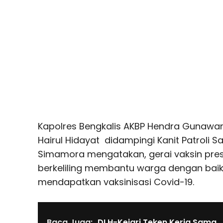
Kapolres Bengkalis AKBP Hendra Gunawan
Hairul Hidayat didampingi Kanit Patroli S
Simamora mengatakan, gerai vaksin pres
berkeliling membantu warga dengan bai
mendapatkan vaksinisasi Covid-19.
Baca Juga:
DLH-Kejari Teken Kerja Sama