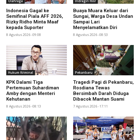
Olahraga
Indragiri Hilir
Indonesia Gagal ke
Buaya Muara Keluar dari
Semifinal Piala AFF 2026,
Sungai, Warga Desa Undan
Rizky Ridho Minta Maaf
Sampai Lari
kepada Suporter
Menyelamatkan Diri
8 Agustus 2026 -09:08
8 Agustus 2026 -08:53
Hukum Kriminal
Pekanbaru
KPK Dalami Tiga
Tragedi Pagi di Pekanbaru,
Pertemuan Suhardiman
Rosdiana Tewas
Amby dengan Menteri
Bersimbah Darah Diduga
Kehutanan
Dibacok Mantan Suami
8 Agustus 2026 -08:13
7 Agustus 2026 -17:11