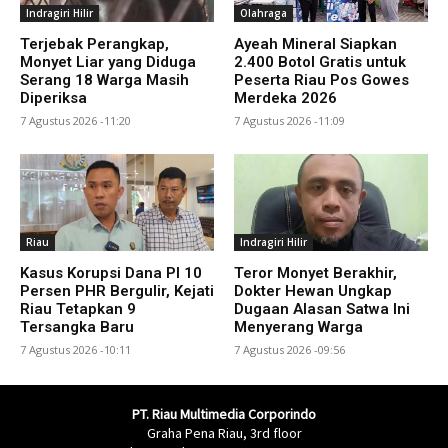
Indragiri Hilir
Olahraga
Terjebak Perangkap,
Ayeah Mineral Siapkan
Monyet Liar yang Diduga
2.400 Botol Gratis untuk
Serang 18 Warga Masih
Peserta Riau Pos Gowes
Diperiksa
Merdeka 2026
7 Agustus 2026 -11:20
7 Agustus 2026 -11:09
Riau
Indragiri Hilir
Kasus Korupsi Dana PI 10
Teror Monyet Berakhir,
Persen PHR Bergulir, Kejati
Dokter Hewan Ungkap
Riau Tetapkan 9
Dugaan Alasan Satwa Ini
Tersangka Baru
Menyerang Warga
7 Agustus 2026 -10:11
7 Agustus 2026 -09:56
PT. Riau Multimedia Corporindo
Graha Pena Riau, 3rd floor