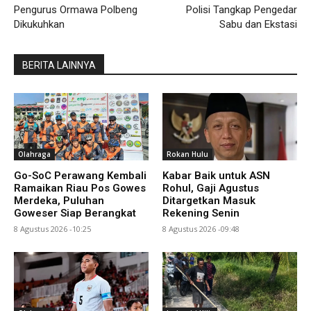
Pengurus Ormawa Polbeng
Polisi Tangkap Pengedar
Dikukuhkan
Sabu dan Ekstasi
BERITA LAINNYA
Olahraga
Rokan Hulu
Go-SoC Perawang Kembali
Kabar Baik untuk ASN
Ramaikan Riau Pos Gowes
Rohul, Gaji Agustus
Merdeka, Puluhan
Ditargetkan Masuk
Goweser Siap Berangkat
Rekening Senin
8 Agustus 2026 -10:25
8 Agustus 2026 -09:48