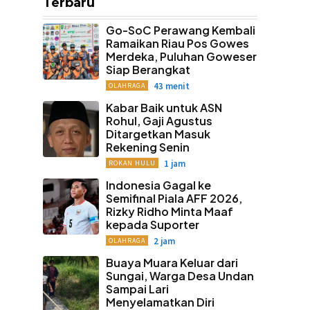
Terbaru
Go-SoC Perawang Kembali
Ramaikan Riau Pos Gowes
Merdeka, Puluhan Goweser
Siap Berangkat
43 menit
OLAHRAGA
Kabar Baik untuk ASN
Rohul, Gaji Agustus
Ditargetkan Masuk
Rekening Senin
1 jam
ROKAN HULU
Indonesia Gagal ke
Semifinal Piala AFF 2026,
Rizky Ridho Minta Maaf
kepada Suporter
2 jam
OLAHRAGA
Buaya Muara Keluar dari
Sungai, Warga Desa Undan
Sampai Lari
Menyelamatkan Diri