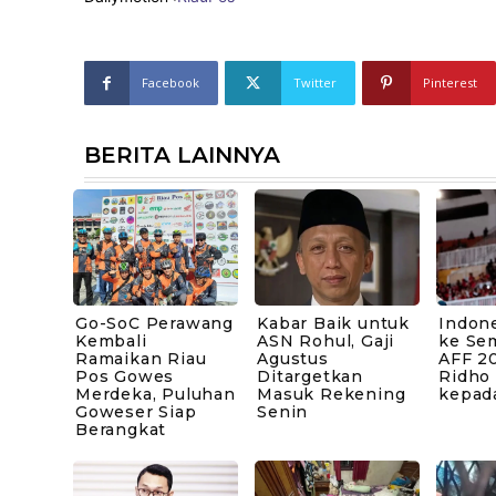
Facebook
Twitter
Pinterest
BERITA LAINNYA
Go-SoC Perawang
Kabar Baik untuk
Indone
Kembali
ASN Rohul, Gaji
ke Sem
Ramaikan Riau
Agustus
AFF 20
Pos Gowes
Ditargetkan
Ridho
Merdeka, Puluhan
Masuk Rekening
kepad
Goweser Siap
Senin
Berangkat