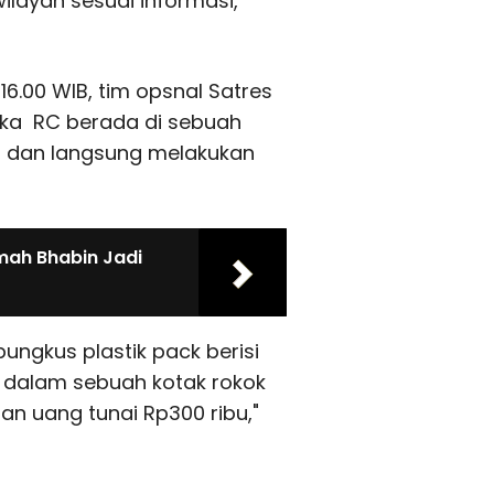
ilayah sesuai informasi,"
16.00 WIB, tim opsnal Satres
gka RC berada di sebuah
, dan langsung melakukan
mah Bhabin Jadi
ngkus plastik pack berisi
i dalam sebuah kotak rokok
an uang tunai Rp300 ribu,"