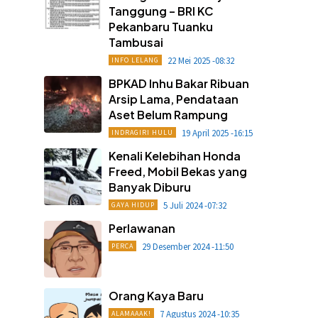
Tanggung – BRI KC
Pekanbaru Tuanku
Tambusai
22 Mei 2025 -08:32
INFO LELANG
BPKAD Inhu Bakar Ribuan
Arsip Lama, Pendataan
Aset Belum Rampung
19 April 2025 -16:15
INDRAGIRI HULU
Kenali Kelebihan Honda
Freed, Mobil Bekas yang
Banyak Diburu
5 Juli 2024 -07:32
GAYA HIDUP
Perlawanan
29 Desember 2024 -11:50
PERCA
Orang Kaya Baru
7 Agustus 2024 -10:35
ALAMAAAK!