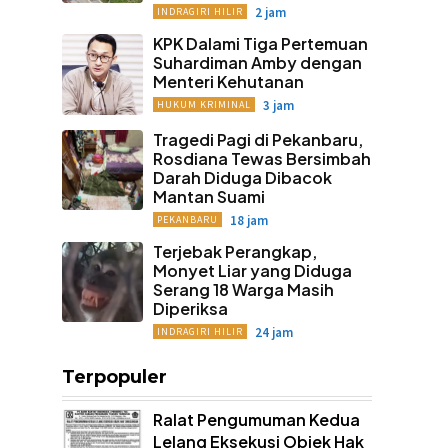
2 jam
INDRAGIRI HILIR
KPK Dalami Tiga Pertemuan
Suhardiman Amby dengan
Menteri Kehutanan
3 jam
HUKUM KRIMINAL
Tragedi Pagi di Pekanbaru,
Rosdiana Tewas Bersimbah
Darah Diduga Dibacok
Mantan Suami
18 jam
PEKANBARU
Terjebak Perangkap,
Monyet Liar yang Diduga
Serang 18 Warga Masih
Diperiksa
24 jam
INDRAGIRI HILIR
Terpopuler
Ralat Pengumuman Kedua
Lelang Eksekusi Objek Hak