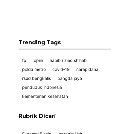
Trending Tags
fpi
opini
habib rizieq shihab
polda metro
covid-19
narapidana
rsud bengkalis
pangda jaya
penduduk indonesia
kementerian kesehatan
Rubrik Dicari
Ekonomi Bisnis
Indragiri Hulu