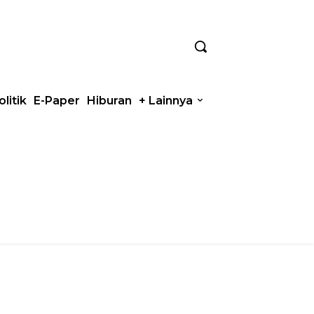
olitik
E-Paper
Hiburan
+ Lainnya