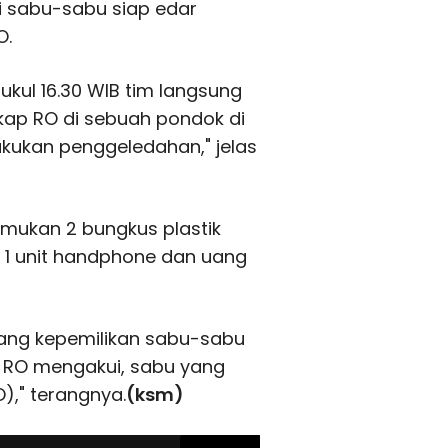
ui sabu-sabu siap edar
O.
ukul 16.30 WIB tim langsung
p RO di sebuah pondok di
kukan penggeledahan," jelas
mukan 2 bungkus plastik
, 1 unit handphone dan uang
tang kepemilikan sabu-sabu
 RO mengakui, sabu yang
O)," terangnya.
(ksm)