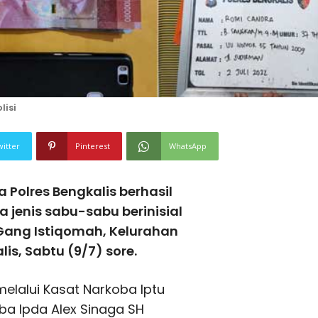
isi
witter
Pinterest
WhatsApp
 Polres Bengkalis berhasil
jenis sabu-sabu berinisial
 Gang Istiqomah, Kelurahan
s, Sabtu (9/7) sore.
melalui Kasat Narkoba Iptu
ba Ipda Alex Sinaga SH