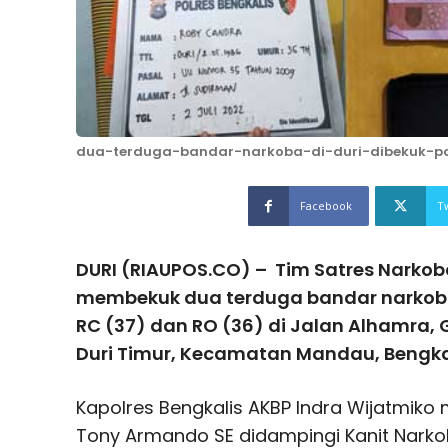
dua-terduga-bandar-narkoba-di-duri-dibekuk-pol
Facebook
T
DURI (RIAUPOS.CO) – Tim Satres Narkoba
membekuk dua terduga bandar narkoba 
RC (37) dan RO (36) di Jalan Alhamra,
Duri Timur, Kecamatan Mandau, Bengkali
Kapolres Bengkalis AKBP Indra Wijatmiko 
Tony Armando SE didampingi Kanit Narko