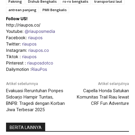
Pakning
Dishub Bengkalis
ro-ro bengkalis
transportasi laut
antrean panjang
PMII Bengkalis
Follow US!
http://riaupos.co/
Youtube:
@riauposmedia
Facebook:
riaupos
Twitter:
riaupos
Instagram:
riaupos.co
Tiktok :
riaupos
Pinterest :
riauposdotco
Dailymotion :
RiauPos
Artikel sebelumnya
Artikel selanjutnya
Evakuasi Reruntuhan Ponpes
Capella Honda Satukan
Sidoarjo Hampir Tuntas,
Komunitas Trail Riau lewat
BNPB: Tragedi dengan Korban
CRF Fun Adventure
Jiwa Terbesar 2025
BERITA LAINNYA