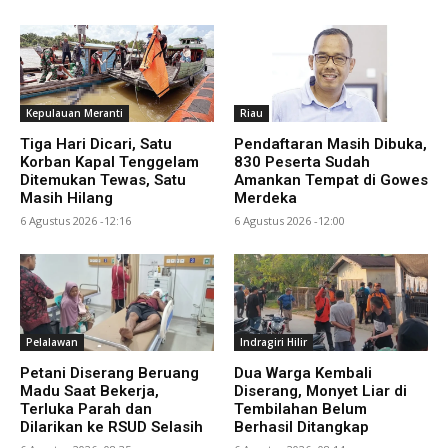
Kepulauan Meranti
Riau
Tiga Hari Dicari, Satu
Pendaftaran Masih Dibuka,
Korban Kapal Tenggelam
830 Peserta Sudah
Ditemukan Tewas, Satu
Amankan Tempat di Gowes
Masih Hilang
Merdeka
6 Agustus 2026 -12:16
6 Agustus 2026 -12:00
Pelalawan
Indragiri Hilir
Petani Diserang Beruang
Dua Warga Kembali
Madu Saat Bekerja,
Diserang, Monyet Liar di
Terluka Parah dan
Tembilahan Belum
Dilarikan ke RSUD Selasih
Berhasil Ditangkap