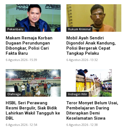
Pekanbaru
Hukum Kriminal
Makam Remaja Korban
Mobil Ayah Sendiri
Dugaan Perundungan
Digondol Anak Kandung,
Dibongkar, Polisi Cari
Polisi Bergerak Cepat
Fakta Baru
Tangkap Pelaku
6 Agustus 2026 -15:39
6 Agustus 2026 -13:32
Olahraga
Indragiri Hilir
HSBL Seri Perawang
Teror Monyet Belum Usai,
Resmi Bergulir, Siak Bidik
Pembelajaran Daring
Lahirkan Wakil Tangguh ke
Diterapkan Demi
DBL
Keselamatan Siswa
6 Agustus 2026 -12:54
6 Agustus 2026 -12:38