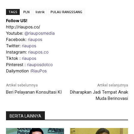
TAGS
PLN
listrik
PULAU RANGSSANG
Follow US!
http://riaupos.co/
Youtube:
@riauposmedia
Facebook:
riaupos
Twitter:
riaupos
Instagram:
riaupos.co
Tiktok :
riaupos
Pinterest :
riauposdotco
Dailymotion :
RiauPos
Artikel sebelumnya
Artikel selanjutnya
Beri Pelayanan Konsultasi KI
Diharapkan Jadi Tempat Anak
Muda Berinovasi
BERITA LAINNYA