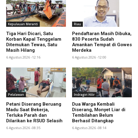
Kepulauan Meranti
Riau
Tiga Hari Dicari, Satu
Pendaftaran Masih Dibuka,
Korban Kapal Tenggelam
830 Peserta Sudah
Ditemukan Tewas, Satu
Amankan Tempat di Gowes
Masih Hilang
Merdeka
6 Agustus 2026 -12:16
6 Agustus 2026 -12:00
Pelalawan
Indragiri Hilir
Petani Diserang Beruang
Dua Warga Kembali
Madu Saat Bekerja,
Diserang, Monyet Liar di
Terluka Parah dan
Tembilahan Belum
Dilarikan ke RSUD Selasih
Berhasil Ditangkap
6 Agustus 2026 -08:35
6 Agustus 2026 -08:14