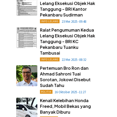
Lelang Eksekusi Objek Hak
Tanggung – BRI Kantor
Pekanbaru Sudirman
23 Mei 2025 -09:48
INFO LELANG
Ralat Pengumuman Kedua
Lelang Eksekusi Objek Hak
Tanggung – BRI KC
Pekanbaru Tuanku
Tambusai
22 Mei 2025 -08:32
INFO LELANG
Pertemuan Bro Ron dan
Ahmad Sahroni Tuai
Sorotan, Jokowi Disebut
Sudah Tahu
16 Oktober 2025 -11:27
POLITIK
Kenali Kelebihan Honda
Freed, Mobil Bekas yang
Banyak Diburu