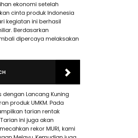
lihan ekonomi setelah
kan cinta produk Indonesia
i kegiatan ini berhasil
liar. Berdasarkan
kembali dipercaya melaksakan
CH
as dengan Lancang Kuning
eran produk UMKM. Pada
ampilkan tarian rentak
Tarian ini juga akan
emecahkan rekor MURI, kami
yaan Melayu. Kemudian juga