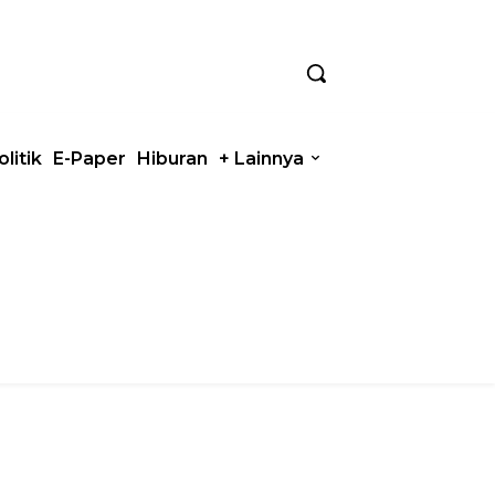
olitik
E-Paper
Hiburan
+ Lainnya