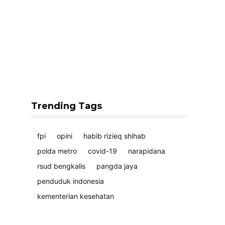
Trending Tags
fpi
opini
habib rizieq shihab
polda metro
covid-19
narapidana
rsud bengkalis
pangda jaya
penduduk indonesia
kementerian kesehatan