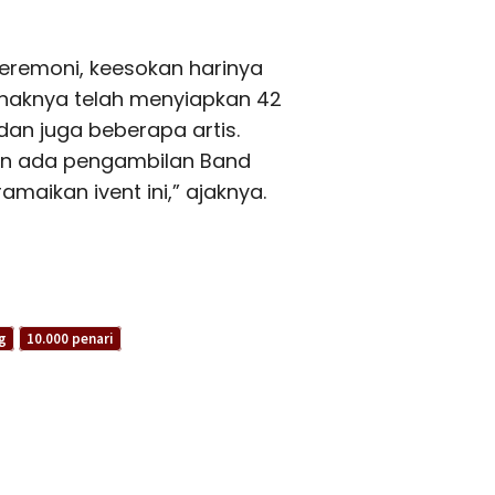
ceremoni, keesokan harinya
ihaknya telah menyiapkan 42
dan juga beberapa artis.
an ada pengambilan Band
amaikan ivent ini,” ajaknya.
g
10.000 penari