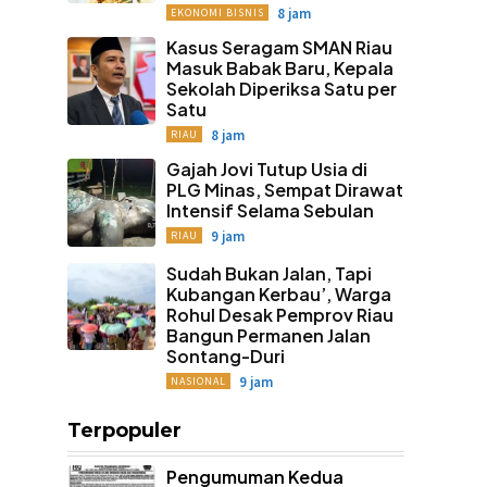
8 jam
EKONOMI BISNIS
Kasus Seragam SMAN Riau
Masuk Babak Baru, Kepala
Sekolah Diperiksa Satu per
Satu
8 jam
RIAU
Gajah Jovi Tutup Usia di
PLG Minas, Sempat Dirawat
Intensif Selama Sebulan
9 jam
RIAU
Sudah Bukan Jalan, Tapi
Kubangan Kerbau’, Warga
Rohul Desak Pemprov Riau
Bangun Permanen Jalan
Sontang-Duri
9 jam
NASIONAL
Terpopuler
Pengumuman Kedua