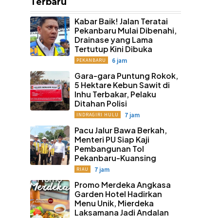
Terbaru
Kabar Baik! Jalan Teratai
Pekanbaru Mulai Dibenahi,
Drainase yang Lama
Tertutup Kini Dibuka
6 jam
PEKANBARU
Gara-gara Puntung Rokok,
5 Hektare Kebun Sawit di
Inhu Terbakar, Pelaku
Ditahan Polisi
7 jam
INDRAGIRI HULU
Pacu Jalur Bawa Berkah,
Menteri PU Siap Kaji
Pembangunan Tol
Pekanbaru-Kuansing
7 jam
RIAU
Promo Merdeka Angkasa
Garden Hotel Hadirkan
Menu Unik, Mierdeka
Laksamana Jadi Andalan