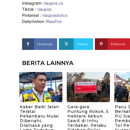
Instagram:
riaupos.co
Tiktok :
riaupos
Pinterest :
riauposdotco
Dailymotion :
RiauPos
Facebook
Twitter
Pinterest
BERITA LAINNYA
Kabar Baik! Jalan
Gara-gara
Pacu 
Teratai
Puntung Rokok, 5
Berka
Pekanbaru Mulai
Hektare Kebun
PU Sia
Dibenahi,
Sawit di Inhu
Pemb
Drainase yang
Terbakar, Pelaku
Tol P