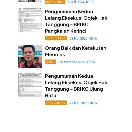
5 Juli 2024 -07:32
GAYA HIDUP
Pengumuman Kedua
Lelang Eksekusi Objek Hak
Tanggung – BRI KC
Pangkalan Kerinci
23 Mei 2025 -09:40
INFO LELANG
Orang Baik dan Ketakutan
Menolak
8 Desember 2025 -16:26
OPINI
Pengumuman Kedua
Lelang Eksekusi Objek Hak
Tanggung – BRI KC Ujung
Batu
22 Mei 2025 -08:22
INFO LELANG