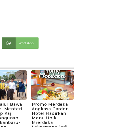
WhatsApp
Jalur Bawa
Promo Merdeka
h, Menteri
Angkasa Garden
p Kaji
Hotel Hadirkan
angunan
Menu Unik,
ekanbaru-
Mierdeka