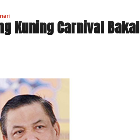
nari
g Kuning Carnival Bakal