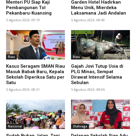
Menteri PU Siap Kaji
Garden Hotel Hadirkan
Pembangunan Tol
Menu Unik, Mierdeka
Pekanbaru-Kuansing
Laksamana Jadi Andalan
5 Agustus 2026 -09:19
5 Agustus 2026 -08:40
Riau
Riau
Kasus Seragam SMAN Riau
Gajah Jovi Tutup Usia di
Masuk Babak Baru, Kepala
PLG Minas, Sempat
Sekolah Diperiksa Satu per
Dirawat Intensif Selama
Satu
Sebulan
5 Agustus 2026 -08:31
5 Agustus 2026 -08:06
Nasional
Olahraga
Sudah Bukan Jalan, Tapi
Delapan Sekolah Siap Adu