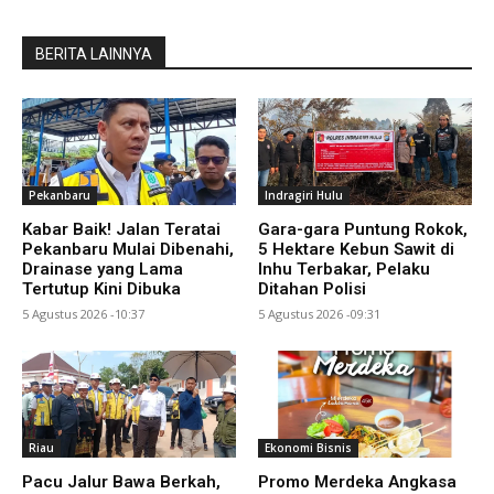
BERITA LAINNYA
Pekanbaru
Indragiri Hulu
Kabar Baik! Jalan Teratai
Gara-gara Puntung Rokok,
Pekanbaru Mulai Dibenahi,
5 Hektare Kebun Sawit di
Drainase yang Lama
Inhu Terbakar, Pelaku
Tertutup Kini Dibuka
Ditahan Polisi
5 Agustus 2026 -10:37
5 Agustus 2026 -09:31
Riau
Ekonomi Bisnis
Pacu Jalur Bawa Berkah,
Promo Merdeka Angkasa