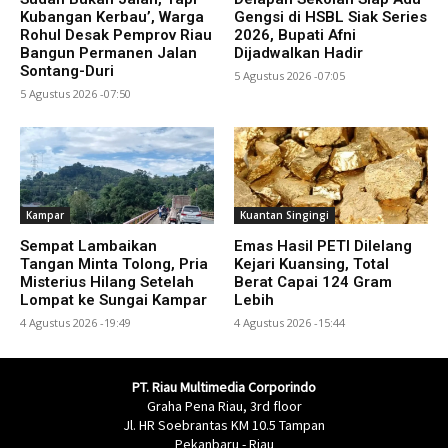
Kubangan Kerbau’, Warga
Gengsi di HSBL Siak Series
Rohul Desak Pemprov Riau
2026, Bupati Afni
Bangun Permanen Jalan
Dijadwalkan Hadir
Sontang-Duri
5 Agustus 2026 -07:05
5 Agustus 2026 -07:50
Kampar
Kuantan Singingi
Sempat Lambaikan
Emas Hasil PETI Dilelang
Tangan Minta Tolong, Pria
Kejari Kuansing, Total
Misterius Hilang Setelah
Berat Capai 124 Gram
Lompat ke Sungai Kampar
Lebih
4 Agustus 2026 -19:49
4 Agustus 2026 -15:44
PT. Riau Multimedia Corporindo
Graha Pena Riau, 3rd floor
Jl. HR Soebrantas KM 10.5 Tampan
Pekanbaru - Riau