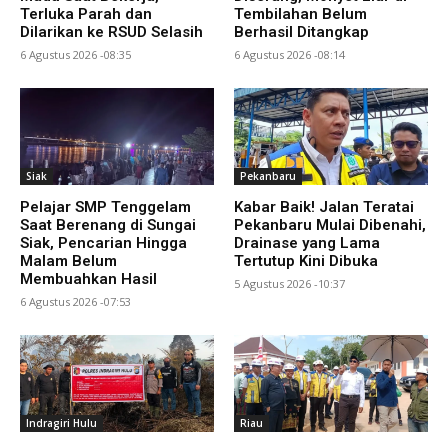
Terluka Parah dan
Tembilahan Belum
Dilarikan ke RSUD Selasih
Berhasil Ditangkap
6 Agustus 2026 -08:35
6 Agustus 2026 -08:14
Siak
Pekanbaru
Pelajar SMP Tenggelam
Kabar Baik! Jalan Teratai
Saat Berenang di Sungai
Pekanbaru Mulai Dibenahi,
Siak, Pencarian Hingga
Drainase yang Lama
Malam Belum
Tertutup Kini Dibuka
Membuahkan Hasil
5 Agustus 2026 -10:37
6 Agustus 2026 -07:53
Indragiri Hulu
Riau