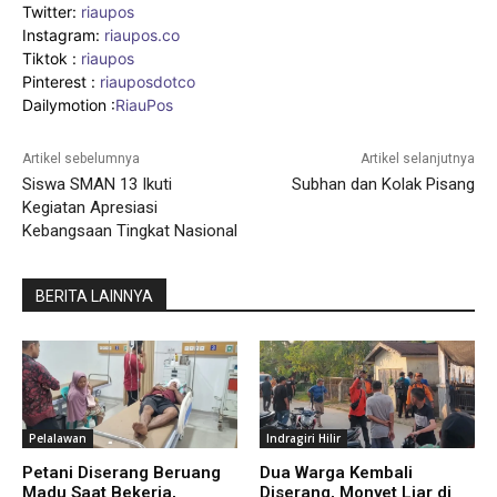
Twitter:
riaupos
Instagram:
riaupos.co
Tiktok :
riaupos
Pinterest :
riauposdotco
Dailymotion :
RiauPos
Artikel sebelumnya
Artikel selanjutnya
Siswa SMAN 13 Ikuti
Subhan dan Kolak Pisang
Kegiatan Apresiasi
Kebangsaan Tingkat Nasional
BERITA LAINNYA
Pelalawan
Indragiri Hilir
Petani Diserang Beruang
Dua Warga Kembali
Madu Saat Bekerja,
Diserang, Monyet Liar di