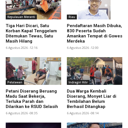
Kepulauan Meranti
Riau
Tiga Hari Dicari, Satu
Pendaftaran Masih Dibuka,
Korban Kapal Tenggelam
830 Peserta Sudah
Ditemukan Tewas, Satu
Amankan Tempat di Gowes
Masih Hilang
Merdeka
6 Agustus 2026 -12:16
6 Agustus 2026 -12:00
Pelalawan
Indragiri Hilir
Petani Diserang Beruang
Dua Warga Kembali
Madu Saat Bekerja,
Diserang, Monyet Liar di
Terluka Parah dan
Tembilahan Belum
Dilarikan ke RSUD Selasih
Berhasil Ditangkap
6 Agustus 2026 -08:35
6 Agustus 2026 -08:14