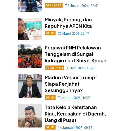
7 Februari 2024 -22:40
OLAHRAGA
Minyak, Perang, dan
Rapuhnya APBN Kita
30 Maret 2026 -11:47
OPINI
Pegawai PNM Pelalawan
Tenggelam di Sungai
Indragiri saat Survei Kebun
19 Mei 2026 -11:28
PELALAWAN
Maduro Versus Trump:
Siapa Penjahat
Sesungguhnya?
7 Januari 2026 -10:20
OPINI
Tata Kelola Kehutanan
Riau, Kerusakan di Daerah,
Uang di Pusat
14 Januari 2026 -09:18
OPINI