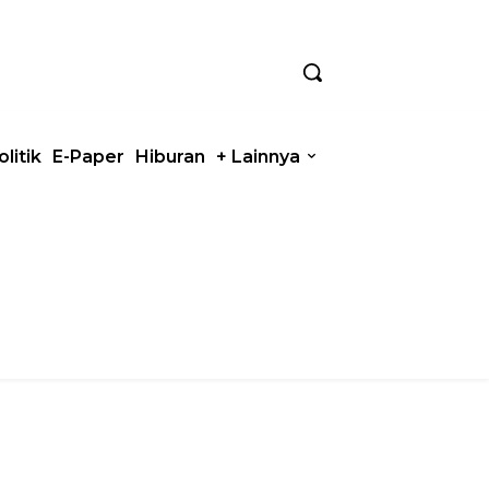
olitik
E-Paper
Hiburan
+ Lainnya