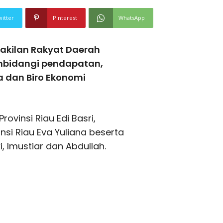
witter
Pinterest
WhatsApp
akilan Rakyat Daerah
embidangi pendapatan,
 dan Biro Ekonomi
rovinsi Riau Edi Basri,
insi Riau Eva Yuliana beserta
i, Imustiar dan Abdullah.