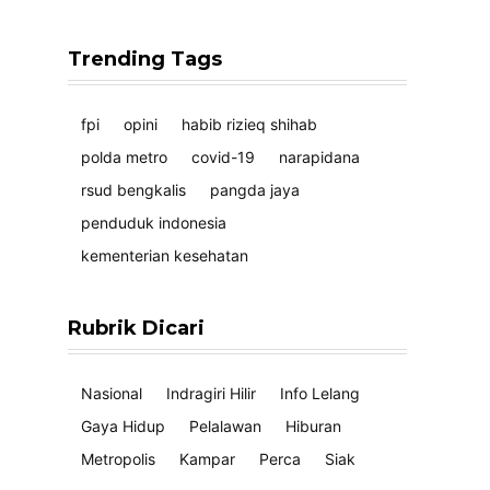
Trending Tags
fpi
opini
habib rizieq shihab
polda metro
covid-19
narapidana
rsud bengkalis
pangda jaya
penduduk indonesia
kementerian kesehatan
Rubrik Dicari
Nasional
Indragiri Hilir
Info Lelang
Gaya Hidup
Pelalawan
Hiburan
Metropolis
Kampar
Perca
Siak