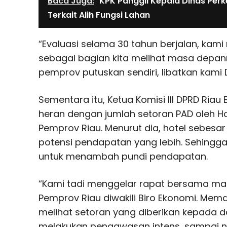
Baca Juga:
KPK Panggil Kepala Dinas Per
Terkait Alih Fungsi Lahan
“Evaluasi selama 30 tahun berjalan, kami
sebagai bagian kita melihat masa depan
pemprov putuskan sendiri, libatkan kami D
Sementara itu, Ketua Komisi III DPRD Riau
heran dengan jumlah setoran PAD oleh H
Pemprov Riau. Menurut dia, hotel sebesar
potensi pendapatan yang lebih. Sehing
untuk menambah pundi pendapatan.
“Kami tadi menggelar rapat bersama ma
Pemprov Riau diwakili Biro Ekonomi. M
melihat setoran yang diberikan kepada d
melakukan pengawasan intens, sampai na