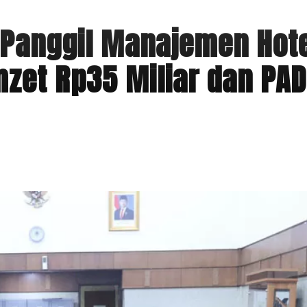
u Panggil Manajemen Hot
mzet Rp35 Miliar dan PAD