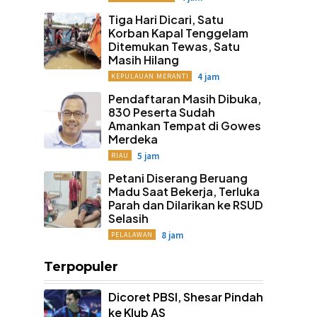
Tiga Hari Dicari, Satu
Korban Kapal Tenggelam
Ditemukan Tewas, Satu
Masih Hilang
4 jam
KEPULAUAN MERANTI
Pendaftaran Masih Dibuka,
830 Peserta Sudah
Amankan Tempat di Gowes
Merdeka
5 jam
RIAU
Petani Diserang Beruang
Madu Saat Bekerja, Terluka
Parah dan Dilarikan ke RSUD
Selasih
8 jam
PELALAWAN
Terpopuler
Dicoret PBSI, Shesar Pindah
ke Klub AS