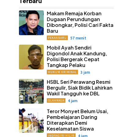
Terbaru
Makam Remaja Korban
Dugaan Perundungan
Dibongkar, Polisi Cari Fakta
Baru
57 menit
PEKANBARU
Mobil Ayah Sendiri
Digondol Anak Kandung,
Polisi Bergerak Cepat
Tangkap Pelaku
3 jam
HUKUM KRIMINAL
HSBL Seri Perawang Resmi
Bergulir, Siak Bidik Lahirkan
Wakil Tangguh ke DBL
4 jam
OLAHRAGA
Teror Monyet Belum Usai,
Pembelajaran Daring
Diterapkan Demi
Keselamatan Siswa
4 jam
INDRAGIRI HILIR