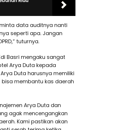
kebunan Riau
 minta data auditnya nanti
nya seperti apa. Jangan
PRD,” tuturnya.
 Edi Basri mengaku sangat
otel Arya Duta kepada
 Arya Duta harusnya memiliki
ga bisa membantu kas daerah
najemen Arya Duta dan
emang agak mencengangkan
aerah. Kami pastikan akan
nti serah terima ketika