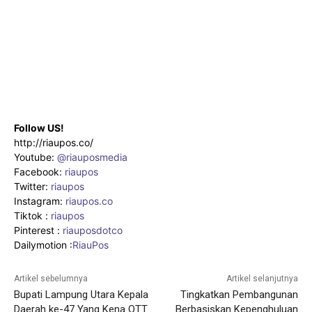
Follow US!
http://riaupos.co/
Youtube:
@riauposmedia
Facebook:
riaupos
Twitter:
riaupos
Instagram:
riaupos.co
Tiktok :
riaupos
Pinterest :
riauposdotco
Dailymotion :
RiauPos
Artikel sebelumnya
Artikel selanjutnya
Bupati Lampung Utara Kepala
Tingkatkan Pembangunan
Daerah ke-47 Yang Kena OTT
Berbasiskan Kepenghuluan