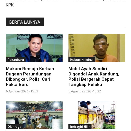
KPK
BERITA LAINNYA
Pekanbaru
Hukum Kriminal
Makam Remaja Korban
Mobil Ayah Sendiri
Dugaan Perundungan
Digondol Anak Kandung,
Dibongkar, Polisi Cari
Polisi Bergerak Cepat
Fakta Baru
Tangkap Pelaku
6 Agustus 2026 -15:39
6 Agustus 2026 -13:32
Olahraga
Indragiri Hilir