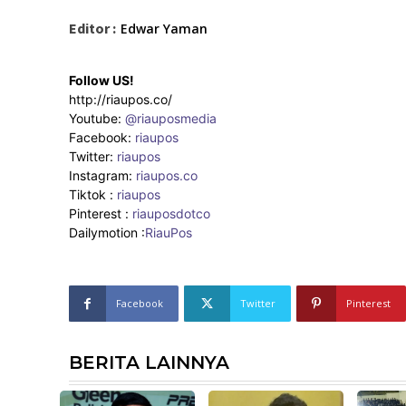
Editor :
Edwar Yaman
Follow US!
http://riaupos.co/
Youtube:
@riauposmedia
Facebook:
riaupos
Twitter:
riaupos
Instagram:
riaupos.co
Tiktok :
riaupos
Pinterest :
riauposdotco
Dailymotion :
RiauPos
Facebook
Twitter
Pinterest
BERITA LAINNYA