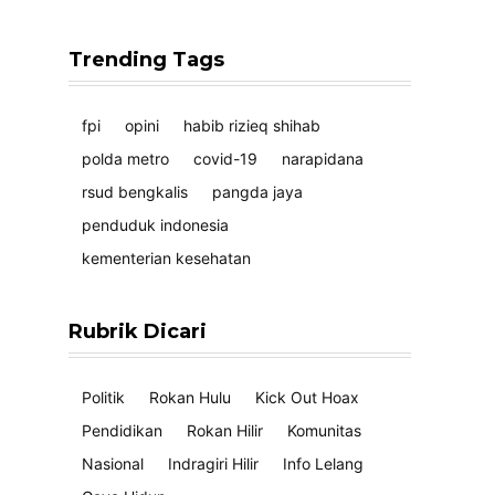
Trending Tags
fpi
opini
habib rizieq shihab
polda metro
covid-19
narapidana
rsud bengkalis
pangda jaya
penduduk indonesia
kementerian kesehatan
Rubrik Dicari
Politik
Rokan Hulu
Kick Out Hoax
Pendidikan
Rokan Hilir
Komunitas
Nasional
Indragiri Hilir
Info Lelang