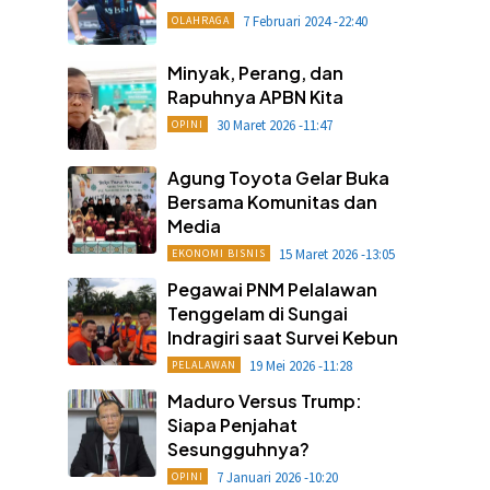
7 Februari 2024 -22:40
OLAHRAGA
Minyak, Perang, dan
Rapuhnya APBN Kita
30 Maret 2026 -11:47
OPINI
Agung Toyota Gelar Buka
Bersama Komunitas dan
Media
15 Maret 2026 -13:05
EKONOMI BISNIS
Pegawai PNM Pelalawan
Tenggelam di Sungai
Indragiri saat Survei Kebun
19 Mei 2026 -11:28
PELALAWAN
Maduro Versus Trump:
Siapa Penjahat
Sesungguhnya?
7 Januari 2026 -10:20
OPINI