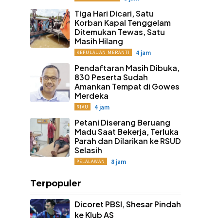
Tiga Hari Dicari, Satu
Korban Kapal Tenggelam
Ditemukan Tewas, Satu
Masih Hilang
4 jam
KEPULAUAN MERANTI
Pendaftaran Masih Dibuka,
830 Peserta Sudah
Amankan Tempat di Gowes
Merdeka
4 jam
RIAU
Petani Diserang Beruang
Madu Saat Bekerja, Terluka
Parah dan Dilarikan ke RSUD
Selasih
8 jam
PELALAWAN
Terpopuler
Dicoret PBSI, Shesar Pindah
ke Klub AS