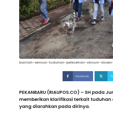
bantah-semua-tuduhan-pelecehan-oknum-dosen-fi
Facebook
T
PEKANBARU (RIAUPOS.CO) – SH pada Jum
memberikan klarifikasi terkait tuduha
yang diarahkan pada dirinya.