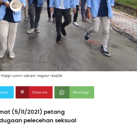
sip-unri-akan-lapor-balik
witter
Pinterest
WhatsApp
at (5/11/2021) petang
n dugaan pelecehan seksual