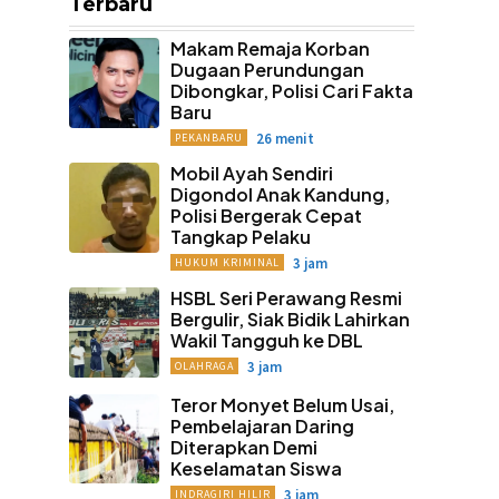
Terbaru
Makam Remaja Korban
Dugaan Perundungan
Dibongkar, Polisi Cari Fakta
Baru
26 menit
PEKANBARU
Mobil Ayah Sendiri
Digondol Anak Kandung,
Polisi Bergerak Cepat
Tangkap Pelaku
3 jam
HUKUM KRIMINAL
HSBL Seri Perawang Resmi
Bergulir, Siak Bidik Lahirkan
Wakil Tangguh ke DBL
3 jam
OLAHRAGA
Teror Monyet Belum Usai,
Pembelajaran Daring
Diterapkan Demi
Keselamatan Siswa
3 jam
INDRAGIRI HILIR