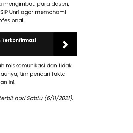
uga mengimbau para dosen,
FISIP Unri agar memahami
fesional.
n Terkonfirmasi
ah miskomunikasi dan tidak
baunya, tim pencari fakta
n ini.
rbit hari Sabtu (6/11/2021).