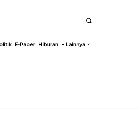
olitik
E-Paper
Hiburan
+ Lainnya