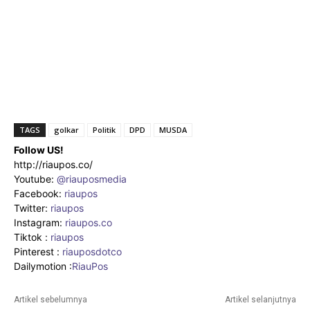
TAGS
golkar
Politik
DPD
MUSDA
Follow US!
http://riaupos.co/
Youtube:
@riauposmedia
Facebook:
riaupos
Twitter:
riaupos
Instagram:
riaupos.co
Tiktok :
riaupos
Pinterest :
riauposdotco
Dailymotion :
RiauPos
Artikel sebelumnya
Artikel selanjutnya