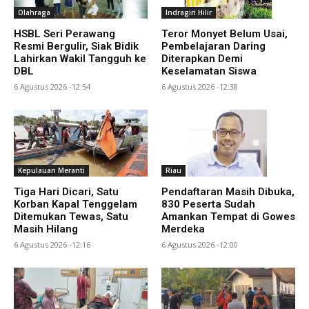
Olahraga
Indragiri Hilir
HSBL Seri Perawang
Teror Monyet Belum Usai,
Resmi Bergulir, Siak Bidik
Pembelajaran Daring
Lahirkan Wakil Tangguh ke
Diterapkan Demi
DBL
Keselamatan Siswa
6 Agustus 2026 -12:54
6 Agustus 2026 -12:38
Kepulauan Meranti
Riau
Tiga Hari Dicari, Satu
Pendaftaran Masih Dibuka,
Korban Kapal Tenggelam
830 Peserta Sudah
Ditemukan Tewas, Satu
Amankan Tempat di Gowes
Masih Hilang
Merdeka
6 Agustus 2026 -12:16
6 Agustus 2026 -12:00