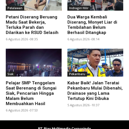
Pelalawan
Indragiri Hilir
Petani Diserang Beruang
Dua Warga Kembali
Madu Saat Bekerja,
Diserang, Monyet Liar di
Terluka Parah dan
Tembilahan Belum
Dilarikan ke RSUD Selasih
Berhasil Ditangkap
6 Agustus 2026 -08:35
6 Agustus 2026 -08:14
Siak
Pekanbaru
Pelajar SMP Tenggelam
Kabar Baik! Jalan Teratai
Saat Berenang di Sungai
Pekanbaru Mulai Dibenahi,
Siak, Pencarian Hingga
Drainase yang Lama
Malam Belum
Tertutup Kini Dibuka
Membuahkan Hasil
5 Agustus 2026 -10:37
6 Agustus 2026 -07:53
PT. Riau Multimedia Corporindo