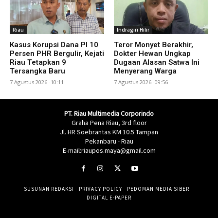
Riau
Indragiri Hilir
Kasus Korupsi Dana PI 10
Teror Monyet Berakhir,
Persen PHR Bergulir, Kejati
Dokter Hewan Ungkap
Riau Tetapkan 9
Dugaan Alasan Satwa Ini
Tersangka Baru
Menyerang Warga
7 Agustus 2026 -10:11
7 Agustus 2026 -09:56
PT. Riau Multimedia Corporindo
Graha Pena Riau, 3rd floor
Jl. HR Soebrantas KM 10.5 Tampan
Pekanbaru - Riau
E-mail:riaupos.maya@gmail.com
SUSUNAN REDAKSI
PRIVACY POLICY
PEDOMAN MEDIA SIBER
DIGITAL E-PAPER