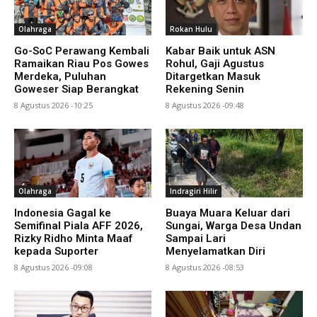
Olahraga
Rokan Hulu
Go-SoC Perawang Kembali
Kabar Baik untuk ASN
Ramaikan Riau Pos Gowes
Rohul, Gaji Agustus
Merdeka, Puluhan
Ditargetkan Masuk
Goweser Siap Berangkat
Rekening Senin
8 Agustus 2026 -10:25
8 Agustus 2026 -09:48
Olahraga
Indragiri Hilir
Indonesia Gagal ke
Buaya Muara Keluar dari
Semifinal Piala AFF 2026,
Sungai, Warga Desa Undan
Rizky Ridho Minta Maaf
Sampai Lari
kepada Suporter
Menyelamatkan Diri
8 Agustus 2026 -09:08
8 Agustus 2026 -08:53