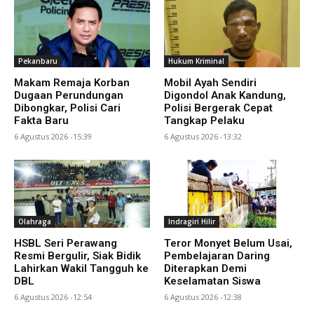
Pekanbaru
Hukum Kriminal
Makam Remaja Korban
Mobil Ayah Sendiri
Dugaan Perundungan
Digondol Anak Kandung,
Dibongkar, Polisi Cari
Polisi Bergerak Cepat
Fakta Baru
Tangkap Pelaku
6 Agustus 2026 -15:39
6 Agustus 2026 -13:32
Olahraga
Indragiri Hilir
HSBL Seri Perawang
Teror Monyet Belum Usai,
Resmi Bergulir, Siak Bidik
Pembelajaran Daring
Lahirkan Wakil Tangguh ke
Diterapkan Demi
DBL
Keselamatan Siswa
6 Agustus 2026 -12:54
6 Agustus 2026 -12:38