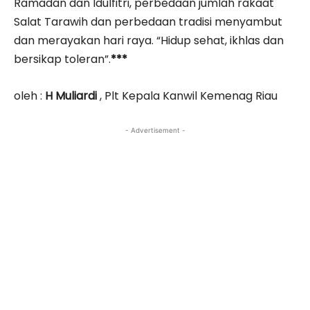
Ramadan dan Idulfitri, perbedaan jumlah rakaat
Salat Tarawih dan perbedaan tradisi menyambut
dan merayakan hari raya. “Hidup sehat, ikhlas dan
bersikap toleran”.
***
oleh :
H Muliardi
, Plt Kepala Kanwil Kemenag Riau
- Advertisement -