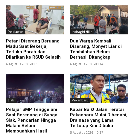
Pelalawan
Indragiri Hilir
Petani Diserang Beruang
Dua Warga Kembali
Madu Saat Bekerja,
Diserang, Monyet Liar di
Terluka Parah dan
Tembilahan Belum
Dilarikan ke RSUD Selasih
Berhasil Ditangkap
6 Agustus 2026 -08:35
6 Agustus 2026 -08:14
Siak
Pekanbaru
Pelajar SMP Tenggelam
Kabar Baik! Jalan Teratai
Saat Berenang di Sungai
Pekanbaru Mulai Dibenahi,
Siak, Pencarian Hingga
Drainase yang Lama
Malam Belum
Tertutup Kini Dibuka
Membuahkan Hasil
5 Agustus 2026 -10:37