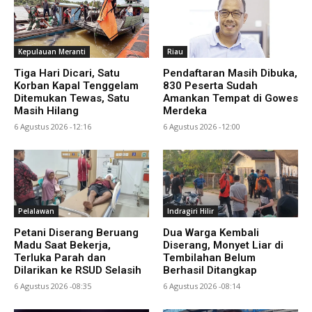
Kepulauan Meranti
Riau
Tiga Hari Dicari, Satu
Pendaftaran Masih Dibuka,
Korban Kapal Tenggelam
830 Peserta Sudah
Ditemukan Tewas, Satu
Amankan Tempat di Gowes
Masih Hilang
Merdeka
6 Agustus 2026 -12:16
6 Agustus 2026 -12:00
Pelalawan
Indragiri Hilir
Petani Diserang Beruang
Dua Warga Kembali
Madu Saat Bekerja,
Diserang, Monyet Liar di
Terluka Parah dan
Tembilahan Belum
Dilarikan ke RSUD Selasih
Berhasil Ditangkap
6 Agustus 2026 -08:35
6 Agustus 2026 -08:14