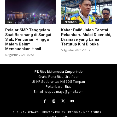
Siak
Pekanbaru
Pelajar SMP Tenggelam
Kabar Baik! Jalan Teratai
Saat Berenang di Sungai
Pekanbaru Mulai Dibenahi,
Siak, Pencarian Hingga
Drainase yang Lama
Malam Belum
Tertutup Kini Dibuka
Membuahkan Hasil
5 Agustus 2026 -10:37
6 Agustus 2026 -07:53
PT. Riau Multimedia Corporindo
Graha Pena Riau, 3rd floor
Jl. HR Soebrantas KM 10.5 Tampan
Pekanbaru - Riau
E-mail:riaupos.maya@gmail.com
SUSUNAN REDAKSI
PRIVACY POLICY
PEDOMAN MEDIA SIBER
DIGITAL E-PAPER