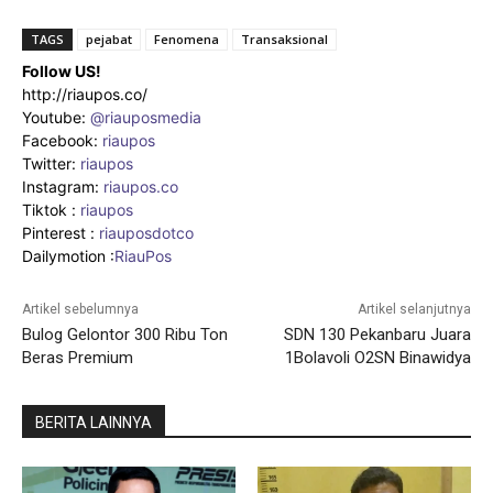
TAGS
pejabat
Fenomena
Transaksional
Follow US!
http://riaupos.co/
Youtube:
@riauposmedia
Facebook:
riaupos
Twitter:
riaupos
Instagram:
riaupos.co
Tiktok :
riaupos
Pinterest :
riauposdotco
Dailymotion :
RiauPos
Artikel sebelumnya
Artikel selanjutnya
Bulog Gelontor 300 Ribu Ton
SDN 130 Pekanbaru Juara
Beras Premium
1Bolavoli O2SN Binawidya
BERITA LAINNYA