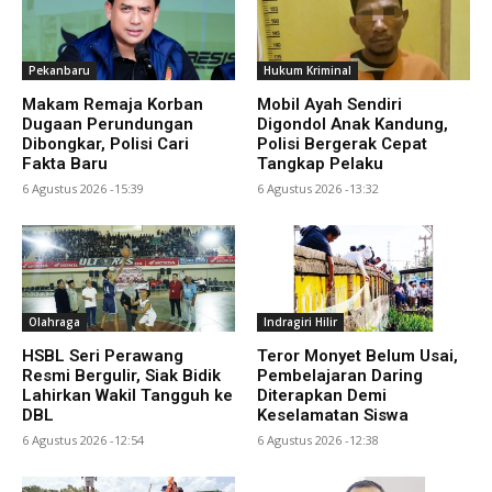
Pekanbaru
Hukum Kriminal
Makam Remaja Korban
Mobil Ayah Sendiri
Dugaan Perundungan
Digondol Anak Kandung,
Dibongkar, Polisi Cari
Polisi Bergerak Cepat
Fakta Baru
Tangkap Pelaku
6 Agustus 2026 -15:39
6 Agustus 2026 -13:32
Olahraga
Indragiri Hilir
HSBL Seri Perawang
Teror Monyet Belum Usai,
Resmi Bergulir, Siak Bidik
Pembelajaran Daring
Lahirkan Wakil Tangguh ke
Diterapkan Demi
DBL
Keselamatan Siswa
6 Agustus 2026 -12:54
6 Agustus 2026 -12:38