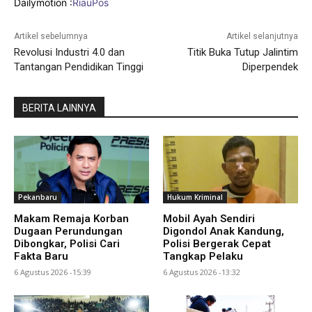
Dailymotion :
RiauPos
Artikel sebelumnya
Artikel selanjutnya
Revolusi Industri 4.0 dan
Titik Buka Tutup Jalintim
Tantangan Pendidikan Tinggi
Diperpendek
BERITA LAINNYA
Pekanbaru
Hukum Kriminal
Makam Remaja Korban
Mobil Ayah Sendiri
Dugaan Perundungan
Digondol Anak Kandung,
Dibongkar, Polisi Cari
Polisi Bergerak Cepat
Fakta Baru
Tangkap Pelaku
6 Agustus 2026 -15:39
6 Agustus 2026 -13:32