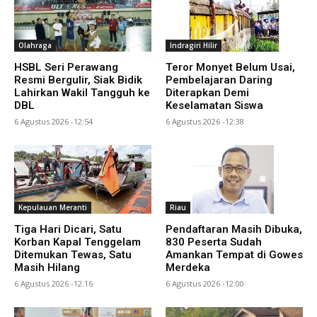
Olahraga
Indragiri Hilir
HSBL Seri Perawang
Teror Monyet Belum Usai,
Resmi Bergulir, Siak Bidik
Pembelajaran Daring
Lahirkan Wakil Tangguh ke
Diterapkan Demi
DBL
Keselamatan Siswa
6 Agustus 2026 -12:54
6 Agustus 2026 -12:38
Kepulauan Meranti
Riau
Tiga Hari Dicari, Satu
Pendaftaran Masih Dibuka,
Korban Kapal Tenggelam
830 Peserta Sudah
Ditemukan Tewas, Satu
Amankan Tempat di Gowes
Masih Hilang
Merdeka
6 Agustus 2026 -12:16
6 Agustus 2026 -12:00