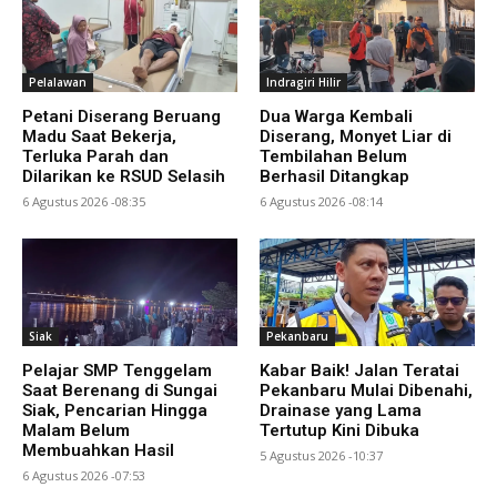
Pelalawan
Indragiri Hilir
Petani Diserang Beruang
Dua Warga Kembali
Madu Saat Bekerja,
Diserang, Monyet Liar di
Terluka Parah dan
Tembilahan Belum
Dilarikan ke RSUD Selasih
Berhasil Ditangkap
6 Agustus 2026 -08:35
6 Agustus 2026 -08:14
Siak
Pekanbaru
Pelajar SMP Tenggelam
Kabar Baik! Jalan Teratai
Saat Berenang di Sungai
Pekanbaru Mulai Dibenahi,
Siak, Pencarian Hingga
Drainase yang Lama
Malam Belum
Tertutup Kini Dibuka
Membuahkan Hasil
5 Agustus 2026 -10:37
6 Agustus 2026 -07:53