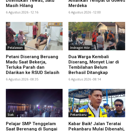
Ditemukan Tewas, Satu
Amankan Tempat di Gowes
Masih Hilang
Merdeka
6 Agustus 2026 -12:16
6 Agustus 2026 -12:00
Pelalawan
Indragiri Hilir
Petani Diserang Beruang
Dua Warga Kembali
Madu Saat Bekerja,
Diserang, Monyet Liar di
Terluka Parah dan
Tembilahan Belum
Dilarikan ke RSUD Selasih
Berhasil Ditangkap
6 Agustus 2026 -08:35
6 Agustus 2026 -08:14
Siak
Pekanbaru
Pelajar SMP Tenggelam
Kabar Baik! Jalan Teratai
Saat Berenang di Sungai
Pekanbaru Mulai Dibenahi,