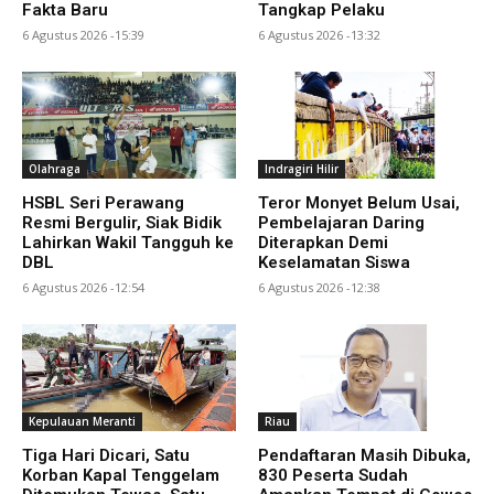
Fakta Baru
Tangkap Pelaku
6 Agustus 2026 -15:39
6 Agustus 2026 -13:32
Olahraga
Indragiri Hilir
HSBL Seri Perawang
Teror Monyet Belum Usai,
Resmi Bergulir, Siak Bidik
Pembelajaran Daring
Lahirkan Wakil Tangguh ke
Diterapkan Demi
DBL
Keselamatan Siswa
6 Agustus 2026 -12:54
6 Agustus 2026 -12:38
Kepulauan Meranti
Riau
Tiga Hari Dicari, Satu
Pendaftaran Masih Dibuka,
Korban Kapal Tenggelam
830 Peserta Sudah