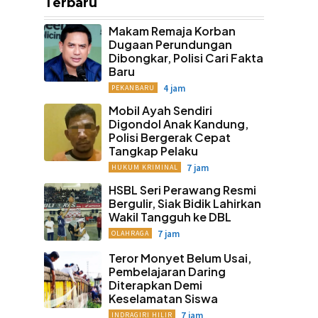
Terbaru
Makam Remaja Korban
Dugaan Perundungan
Dibongkar, Polisi Cari Fakta
Baru
4 jam
PEKANBARU
Mobil Ayah Sendiri
Digondol Anak Kandung,
Polisi Bergerak Cepat
Tangkap Pelaku
7 jam
HUKUM KRIMINAL
HSBL Seri Perawang Resmi
Bergulir, Siak Bidik Lahirkan
Wakil Tangguh ke DBL
7 jam
OLAHRAGA
Teror Monyet Belum Usai,
Pembelajaran Daring
Diterapkan Demi
Keselamatan Siswa
7 jam
INDRAGIRI HILIR