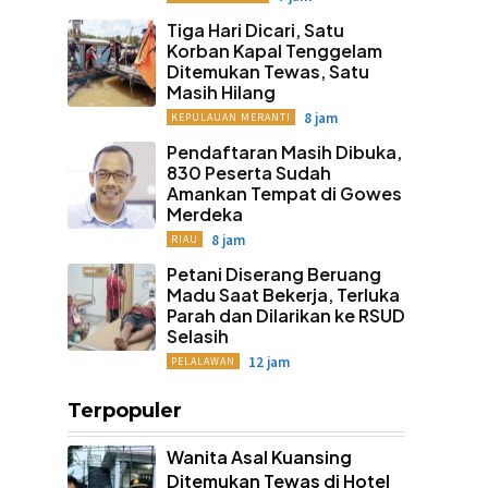
Tiga Hari Dicari, Satu
Korban Kapal Tenggelam
Ditemukan Tewas, Satu
Masih Hilang
8 jam
KEPULAUAN MERANTI
Pendaftaran Masih Dibuka,
830 Peserta Sudah
Amankan Tempat di Gowes
Merdeka
8 jam
RIAU
Petani Diserang Beruang
Madu Saat Bekerja, Terluka
Parah dan Dilarikan ke RSUD
Selasih
12 jam
PELALAWAN
Terpopuler
Wanita Asal Kuansing
Ditemukan Tewas di Hotel