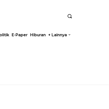
olitik
E-Paper
Hiburan
+ Lainnya