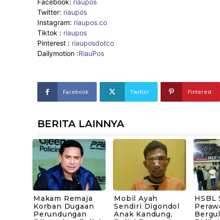
Facebook:
riaupos
Twitter:
riaupos
Instagram:
riaupos.co
Tiktok :
riaupos
Pinterest :
riauposdotco
Dailymotion :
RiauPos
Facebook
Twitter
Pinterest
BERITA LAINNYA
Makam Remaja
Mobil Ayah
HSBL 
Korban Dugaan
Sendiri Digondol
Peraw
Perundungan
Anak Kandung,
Bergul