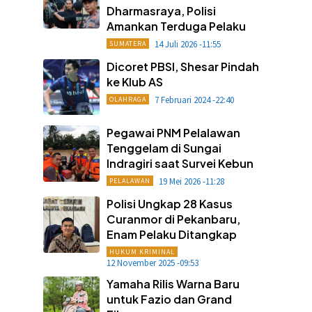
Dharmasraya, Polisi
Amankan Terduga Pelaku
14 Juli 2026 -11:55
SUMATERA
Dicoret PBSI, Shesar Pindah
ke Klub AS
7 Februari 2024 -22:40
OLAHRAGA
Pegawai PNM Pelalawan
Tenggelam di Sungai
Indragiri saat Survei Kebun
19 Mei 2026 -11:28
PELALAWAN
Polisi Ungkap 28 Kasus
Curanmor di Pekanbaru,
Enam Pelaku Ditangkap
HUKUM KRIMINAL
12 November 2025 -09:53
Yamaha Rilis Warna Baru
untuk Fazio dan Grand