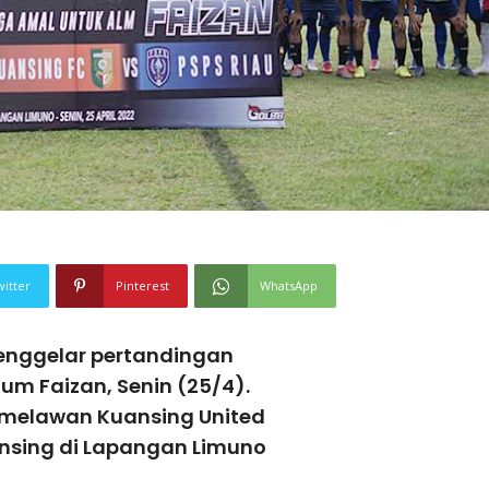
witter
Pinterest
WhatsApp
enggelar pertandingan
m Faizan, Senin (25/4).
melawan Kuansing United
nsing di Lapangan Limuno