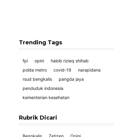
Trending Tags
fpi
opini
habib rizieq shihab
polda metro
covid-19
narapidana
rsud bengkalis
pangda jaya
penduduk indonesia
kementerian kesehatan
Rubrik Dicari
Bengkalis
Zetizen
Opini