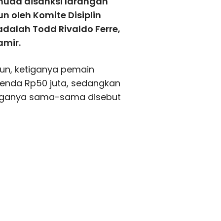
muda disanksi larangan
n oleh Komite Disiplin
adalah Todd Rivaldo Ferre,
mir.
hun, ketiganya pemain
enda Rp50 juta, sedangkan
tiganya sama-sama disebut