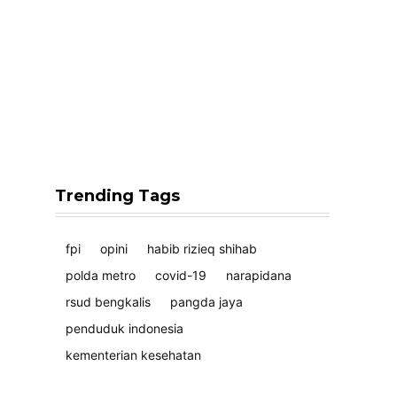
Trending Tags
fpi
opini
habib rizieq shihab
polda metro
covid-19
narapidana
rsud bengkalis
pangda jaya
penduduk indonesia
kementerian kesehatan