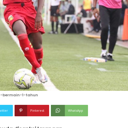
-bermain-1-tahun
witter
Pinterest
WhatsApp