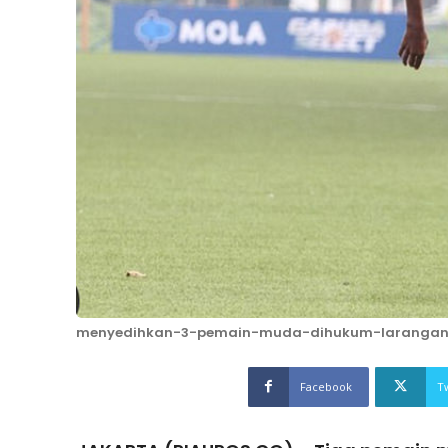
menyedihkan-3-pemain-muda-dihukum-larangan
Facebook
T