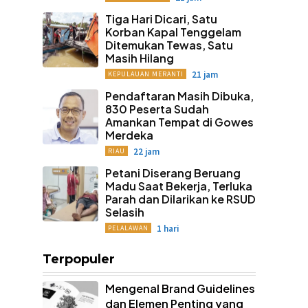
Tiga Hari Dicari, Satu
Korban Kapal Tenggelam
Ditemukan Tewas, Satu
Masih Hilang
21 jam
KEPULAUAN MERANTI
Pendaftaran Masih Dibuka,
830 Peserta Sudah
Amankan Tempat di Gowes
Merdeka
22 jam
RIAU
Petani Diserang Beruang
Madu Saat Bekerja, Terluka
Parah dan Dilarikan ke RSUD
Selasih
1 hari
PELALAWAN
Terpopuler
Mengenal Brand Guidelines
dan Elemen Penting yang