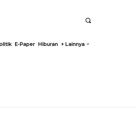
olitik
E-Paper
Hiburan
+ Lainnya