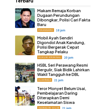
Terbaru
Makam Remaja Korban
Dugaan Perundungan
Dibongkar, Polisi Cari Fakta
Baru
18 jam
PEKANBARU
Mobil Ayah Sendiri
Digondol Anak Kandung,
Polisi Bergerak Cepat
Tangkap Pelaku
20 jam
HUKUM KRIMINAL
HSBL Seri Perawang Resmi
Bergulir, Siak Bidik Lahirkan
Wakil Tangguh ke DBL
21 jam
OLAHRAGA
Teror Monyet Belum Usai,
Pembelajaran Daring
Diterapkan Demi
Keselamatan Siswa
21 jam
INDRAGIRI HILIR