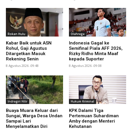
Rokan Hulu
Olahraga
Kabar Baik untuk ASN
Indonesia Gagal ke
Rohul, Gaji Agustus
Semifinal Piala AFF 2026,
Ditargetkan Masuk
Rizky Ridho Minta Maaf
Rekening Senin
kepada Suporter
8 Agustus 2026 -09:48
8 Agustus 2026 -09:08
Indragiri Hilir
Hukum Kriminal
Buaya Muara Keluar dari
KPK Dalami Tiga
Sungai, Warga Desa Undan
Pertemuan Suhardiman
Sampai Lari
Amby dengan Menteri
Menyelamatkan Diri
Kehutanan